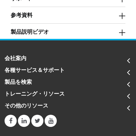
参考資料
製品説明ビデオ
ソフトウェア
MetaVue GPL Licenses v1.0
カタログ
MetaVue Open Source Packages v1.0
会社案内
MetaVue Brochure
各種サービス＆サポート
ファームウェア
W90 Series Brochure
7.1"
7.1"
製品を検索
Inches
Inches
-
アプリケーション
トレーニング・リソース
トレーニング
-
MetaVue
その他のリソース
-
ブログ
塗料＆塗装
色測定
よくある質問
-
MetaVue を使用したベタ色の測定