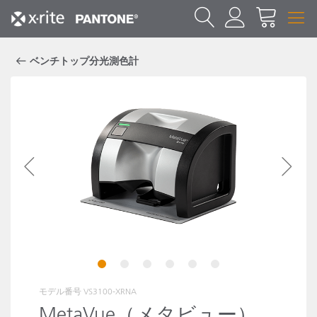
ベンチトップ分光測色計
1
2
3
4
5
6
モデル番号
VS3100-XRNA
MetaVue（メタビュー）