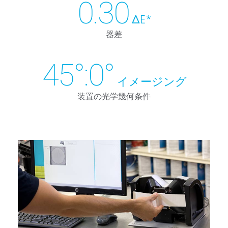
0.30
ΔE*
器差
45°:0°
イメージング
装置の光学幾何条件