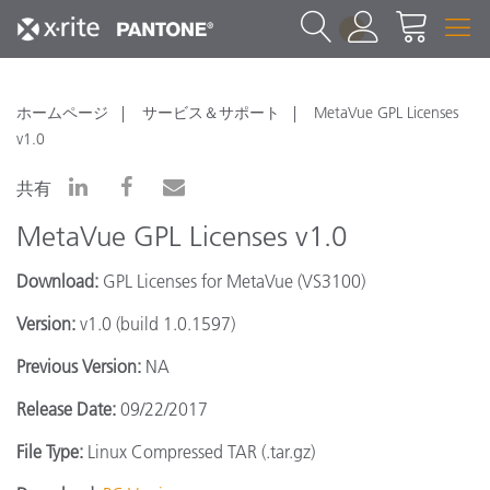
1
ホームページ
サービス＆サポート
MetaVue GPL Licenses
v1.0
共有
MetaVue GPL Licenses v1.0
Download:
GPL Licenses for MetaVue (VS3100)
Version:
v1.0 (build 1.0.1597)
Previous Version:
NA
Release Date:
09/22/2017
File Type:
Linux Compressed TAR (.tar.gz)