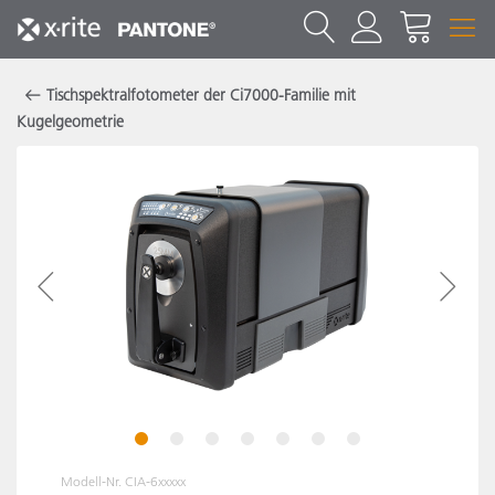
Tischspektralfotometer der Ci7000-Familie mit
Kugelgeometrie
1
2
3
4
5
6
7
Modell-Nr.
CIA-6xxxxx