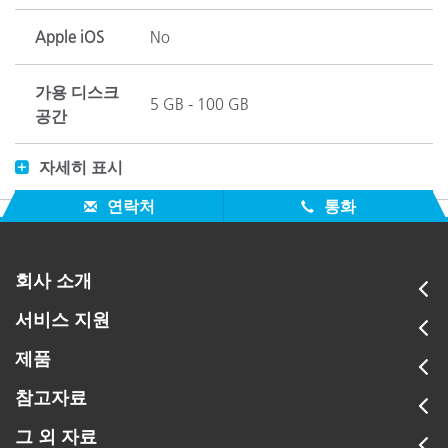
Apple iOS
No
가용 디스크
5 GB - 100 GB
공간
자세히 표시
FMC2, CIE DL*, Da*, Db*, DC*, DH*, DE*, 
색차
DE2000(l:c:h), DReflectance, DXYZ, DYxy, 
연락처
통화
색상 공간
CIE L*a*b*, CIE L*C*h*, Hunter Lab, CIE (
회사 소개
호환되는
서비스 지원
Android 장
None
비
제품
참고자료
호환되는
None
iOS 장비
그 외 자료