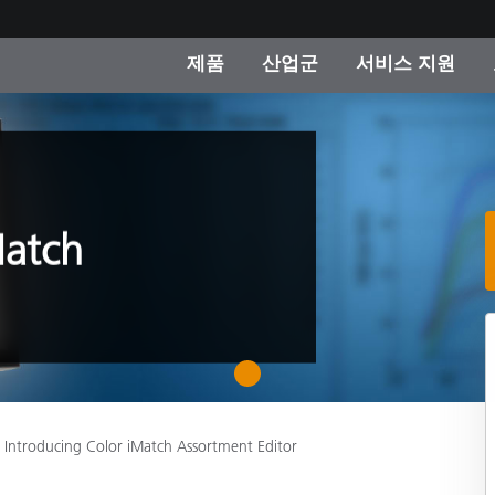
제품
산업군
서비스 지원
 카테고리
 및 코팅
스 및 유지보수
제품을 찾을 수 없나요?
OEM 디스플레이 및 프
X-Rite 코리아 연락
컨설팅 및 감사
제조사
진행중인 프로모션
온라인 스토어
Match
소비재
인기 다운로드
 Experience Center
타일
기타 리소스
식품 컬러 측정
1
생명과학
Introducing Color iMatch Assortment Editor
소비자 가전제품
품 제조사