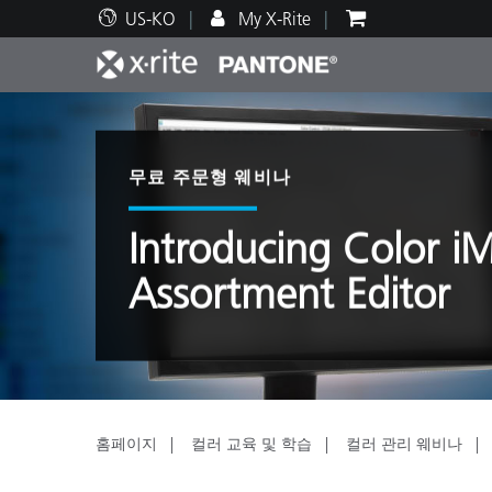
US-KO
My X-Rite
주요 제품
인쇄 및 패키징
기술 지원
교육 리소스
제품
페인트
서비
교육
무료 주문형 웨비나
Introducing Color i
Assortment Editor
Brand
자동차
텍스
홈페이지
컬러 교육 및 학습
컬러 관리 웨비나
화장