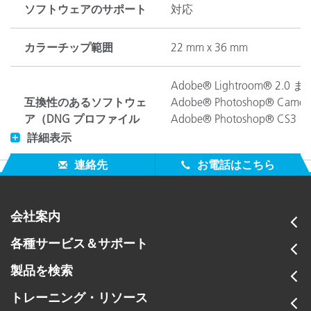
ソフトウェアのサポート
対応
カラーチップ範囲
22 mm x 36 mm
Adobe® Lightroom® 2.
互換性のあるソフトウェ
Adobe® Photoshop® Cam
ア（DNG プロファイル
Adobe® Photoshop® C
をサポート）
Adobe® Photoshop® Ele
詳細表示
Adobe® Bridge CS3 ま
連絡先
お電話はこちら
白、黒、4 色のニュートラ
カラーの記述
紫みの青、穏やかな赤、紫
会社案内
青い花、青みの緑
各種サービス＆サポート
対象用途
上級レベル
製品を検索
トレーニング・リソース
湿度
85% 以下、結露なし