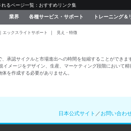
されるページ一覧：おすすめリンク集
業界
各種サービス・サポート
トレーニング＆
｜エックスライトサポート
見え・特徴
ゴリ別
・塗装
の流れ・サービス一覧
ーニング
生産終了製品：アップグ
ディスプレイメーカー＆
弊社へのお問い合わせ
X-Riteラーニングセンタ
ド製品を検索
ンターメーカー対象 OEM
リューション
キャンペーン
承認サイクルと市場進出への時間を短縮することができます。X-
外観イメージをデザイン、生産、マーケティング段階において精
機材貸出サービス（無料
製品リスト（旧製品も含
物体を作成する必要がありません。
消費者向け製品パッケー
ンド体験センター
その他のリソース
スタイル
食品の測色
日本公式サイト
／
お問い合わ
ライフサイエンス
品メーカー
家庭電化製品