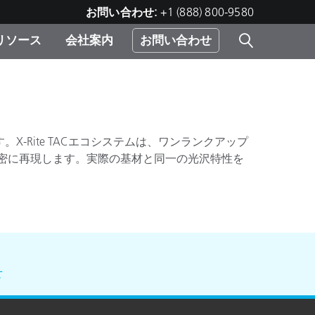
お問い合わせ:
+1 (888) 800-9580
リソース
会社案内
お問い合わせ
レー
プリ
ー
 ソ
Rite TACエコシステムは、ワンランクアップ
密に再現します。実際の基材と同一の光沢特性を
）
む）
ジ
せ