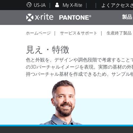
US-JA
My X-Rite
よくアクセス
製品
ホームページ
サービス＆サポート
生産終了製品
人気製品ランキング
印刷＆パッケージ印刷
テクニカルサポート
教育関連資料
カテ
塗料
修理
トレ
見え・特徴
色と外観を、デザインや調色段階で考慮することで、
の3Dバーチャルイメージを表現。実際の基材の
持つバーチャル基材を作成できるため、サンプル
ブラ
自動車
テキ
化粧