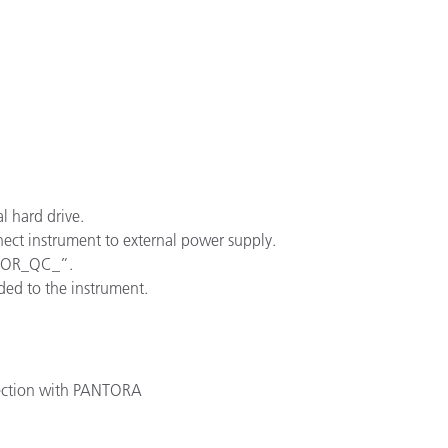
製紙業
建築基材
耐久消費財
l hard drive.
ect instrument to external power supply.
NOOR_QC_”.
ded to the instrument.
ection with PANTORA