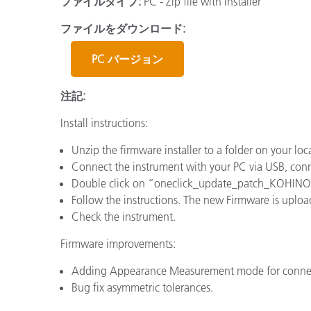
ファイルタイプ:
PC - Zip file with Installer
プラスチック
ファイルをダウンロード:
PC バージョン
注記:
Install instructions:
Unzip the firmware installer to a folder on your loca
Connect the instrument with your PC via USB, conn
Double click on “oneclick_update_patch_KOHI
Follow the instructions. The new Firmware is uploa
Check the instrument.
Firmware improvements:
Adding Appearance Measurement mode for conn
Bug fix asymmetric tolerances.