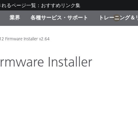
されるページ一覧：おすすめリンク集
業界
各種サービス・サポート
トレーニング＆
1
ゴリ別
・塗装
の流れ・サービス一覧
ーニング
生産終了製品：アップグ
ディスプレイメーカー＆
弊社へのお問い合わせ
X-Riteラーニングセンタ
2 Firmware Installer v2.64
ド製品を検索
ンターメーカー対象 OEM
リューション
mware Installer
キャンペーン
機材貸出サービス（無料
製品リスト（旧製品も含
消費者向け製品パッケー
ンド体験センター
その他のリソース
スタイル
食品の測色
ライフサイエンス
品メーカー
家庭電化製品