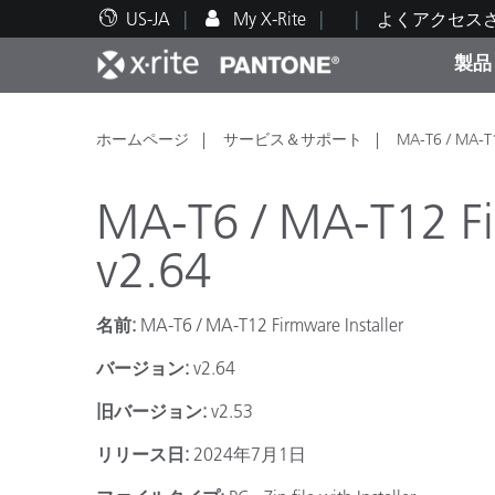
US-JA
My X-Rite
よくアクセス
製品
人気製品ランキング
印刷＆パッケージ印刷
テクニカルサポート
教育関連資料
カテ
塗料
修理
トレ
ホームページ
サービス＆サポート
MA-T6 / MA-T1
MA-T6 / MA-T12 Fir
v2.64
ブラ
名前:
MA-T6 / MA-T12 Firmware Installer
自動車
テキ
バージョン:
v2.64
旧バージョン:
v2.53
リリース日:
2024年7月1日
化粧