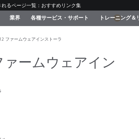
されるページ一覧：おすすめリンク集
業界
各種サービス・サポート
トレーニング＆
1
ゴリ別
・塗装
の流れ・サービス一覧
ーニング
生産終了製品：アップグ
ディスプレイメーカー＆
弊社へのお問い合わせ
X-Riteラーニングセンタ
MA-T12 ファームウェアインストーラ
ド製品を検索
ンターメーカー対象 OEM
リューション
T12 ファームウェアイン
キャンペーン
機材貸出サービス（無料
製品リスト（旧製品も含
消費者向け製品パッケー
ンド体験センター
その他のリソース
ラ
スタイル
食品の測色
ライフサイエンス
品メーカー
家庭電化製品