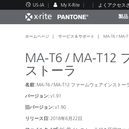
US-JA
My X-Rite
よくアクセス
製品
人気製品ランキング
印刷＆パッケージ印刷
テクニカルサポート
教育関連資料
カテ
塗料
修理
トレ
ホームページ
サービス＆サポート
MA-T6 / 
MA-T6 / MA-
ストーラ
ブラ
名前:
MA-T6 / MA-T12 ファームウェアインストー
自動車
テキ
バージョン:
v1.91
旧バージョン:
v1.90
リリース日:
2018年6月22日
化粧