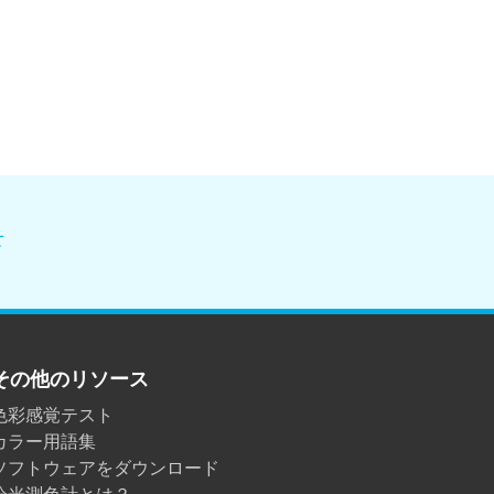
せ
その他のリソース
色彩感覚テスト
カラー用語集
ソフトウェアをダウンロード
分光測色計とは？