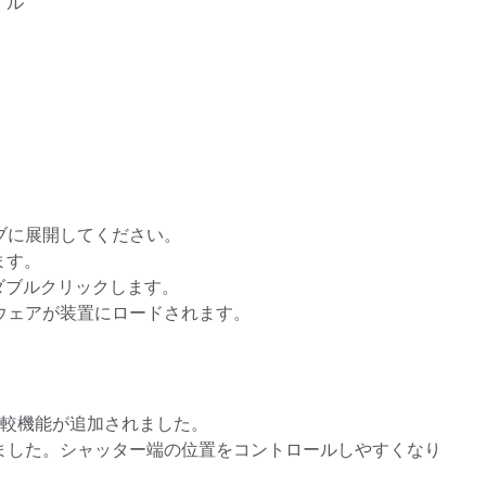
イル
製紙業
建築基材
耐久消費財
ブに展開してください。
ます。
QC_」をダブルクリックします。
ウェアが装置にロードされます。
比較機能が追加されました。
ました。シャッター端の位置をコントロールしやすくなり