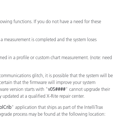
製紙業
lowing functions. If you do not have a need for these
建築基材
耐久消費財
f a measurement is completed and the system loses
ned in a profile or custom chart measurement. (note: need
communications glitch, it is possible that the system will be
ertain that the firmware will improve your system
are version starts with "
v05####
" cannot upgrade their
y updated at a qualified X-Rite repair center.
olCrib
" application that ships as part of the IntelliTrax
grade process may be found at the following location: