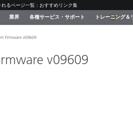
されるページ一覧：おすすめリンク集
業界
各種サービス・サポート
トレーニング＆
1
ゴリ別
・塗装
の流れ・サービス一覧
ーニング
生産終了製品：アップグ
ディスプレイメーカー＆
弊社へのお問い合わせ
X-Riteラーニングセンタ
stem Firmware v09609
ド製品を検索
ンターメーカー対象 OEM
リューション
 Firmware v09609
キャンペーン
機材貸出サービス（無料
製品リスト（旧製品も含
消費者向け製品パッケー
ンド体験センター
その他のリソース
スタイル
食品の測色
ライフサイエンス
品メーカー
家庭電化製品