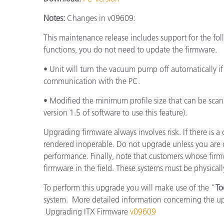
プラスチック
Notes:
Changes in v09609:
This maintenance release includes support for the fol
functions, you do not need to update the firmware.
• Unit will turn the vacuum pump off automatically i
communication with the PC.
• Modified the minimum profile size that can be scan
version 1.5 of software to use this feature).
Upgrading firmware always involves risk. If there is a 
rendered inoperable. Do not upgrade unless you are c
performance. Finally, note that customers whose firmw
firmware in the field. These systems must be physicall
To perform this upgrade you will make use of the "
To
system. More detailed information concerning the up
Upgrading ITX Firmware
v09609