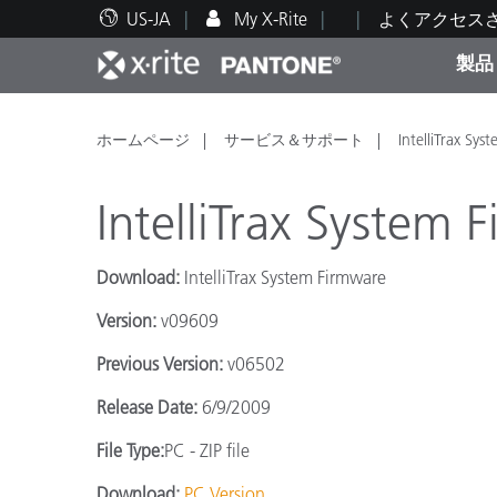
US-JA
My X-Rite
よくアクセス
製品
人気製品ランキング
印刷＆パッケージ印刷
テクニカルサポート
教育関連資料
カテ
塗料
修理
トレ
ホームページ
サービス＆サポート
IntelliTrax Sy
IntelliTrax System
Download:
IntelliTrax System Firmware
ブラ
Version:
v09609
自動車
テキ
Previous Version:
v06502
Release Date:
6/9/2009
File Type:
PC - ZIP file
化粧
Download:
PC Version