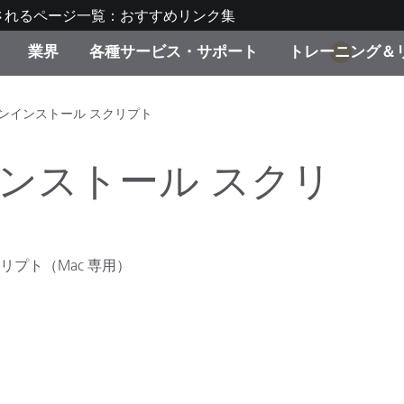
されるページ一覧：おすすめリンク集
業界
各種サービス・サポート
トレーニング＆
1
ゴリ別
・塗装
の流れ・サービス一覧
ーニング
生産終了製品：アップグ
ディスプレイメーカー＆
弊社へのお問い合わせ
X-Riteラーニングセンタ
er のアンインストール スクリプト
ド製品を検索
ンターメーカー対象 OEM
リューション
のアンインストール スクリ
キャンペーン
機材貸出サービス（無料
製品リスト（旧製品も含
消費者向け製品パッケー
ンド体験センター
その他のリソース
スクリプト（Mac 専用）
スタイル
食品の測色
ライフサイエンス
品メーカー
家庭電化製品