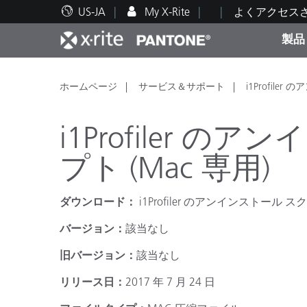
US-JA
My X-Rite
よくアクセス
製品
人気製品ランキング
印刷＆パッケージ印刷
テクニカルサポート
教育関連資料
カテ
塗料
修理
トレ
ホームページ
サービス＆サポート
i1Profil
i1Profiler 
プト (Mac 専用)
ブラ
ダウンロード：
i1Profiler のアンインストール 
自動車
テキ
バージョン：
該当なし
旧バージョン：
該当なし
リリース日：
2017 年 7 月 24 日
化粧