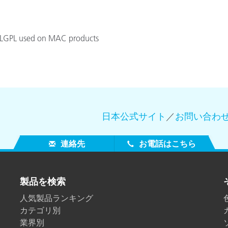
製紙業
PL/LGPL used on MAC products
建築基材
耐久消費財
日本公式サイト
／
お問い合わ
連絡先
お電話はこちら
製品を検索
人気製品ランキング
カテゴリ別
業界別