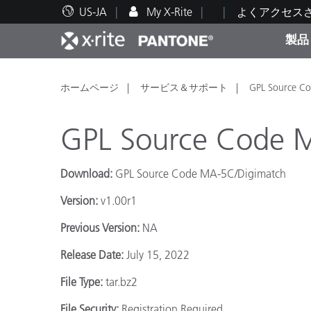
US-JA
My X-Rite
よくアクセス
製品
人気製品ランキング
印刷＆パッケージ印刷
テクニカルサポート
教育関連資料
カテ
塗料
修理
トレ
ホームページ
サービス＆サポート
GPL Source C
GPL Source Code 
Download:
GPL Source Code MA-5C/Digimatch
ブラ
Version:
v1.00r1
自動車
テキ
Previous Version:
NA
Release Date:
July 15, 2022
File Type:
tar.bz2
化粧
File Security:
Registration Required