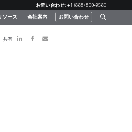
お問い合わせ:
+1 (888) 800-9580
リソース
会社案内
お問い合わせ
レー
プリ
ー
共有
 ソ
）
む）
ジ