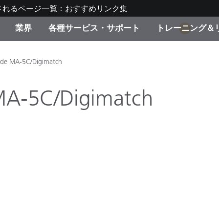
されるページ一覧：おすすめリンク集
業界
各種サービス・サポート
トレーニング＆
1
ゴリ別
・塗装
の流れ・サービス一覧
ーニング
生産終了製品：アップグ
ディスプレイメーカー＆
弊社へのお問い合わせ
X-Riteラーニングセンタ
ode MA-5C/Digimatch
ド製品を検索
ンターメーカー対象 OEM
リューション
MA-5C/Digimatch
キャンペーン
機材貸出サービス（無料
製品リスト（旧製品も含
消費者向け製品パッケー
ンド体験センター
その他のリソース
スタイル
食品の測色
ライフサイエンス
品メーカー
家庭電化製品