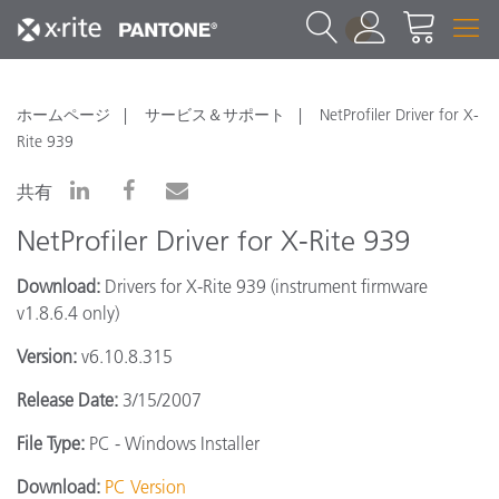
1
ホームページ
サービス＆サポート
NetProfiler Driver for X-
Rite 939
共有
NetProfiler Driver for X-Rite 939
Download:
Drivers for X-Rite 939 (instrument firmware
v1.8.6.4 only)
Version:
v6.10.8.315
Release Date:
3/15/2007
File Type:
PC - Windows Installer
Download:
PC Version