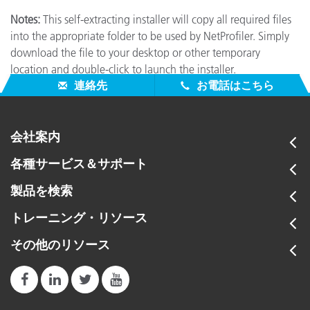
Notes:
This self-extracting installer will copy all required files
into the appropriate folder to be used by NetProfiler. Simply
download the file to your desktop or other temporary
location and double-click to launch the installer.
連絡先
お電話はこちら
会社案内
各種サービス＆サポート
製品を検索
トレーニング・リソース
その他のリソース