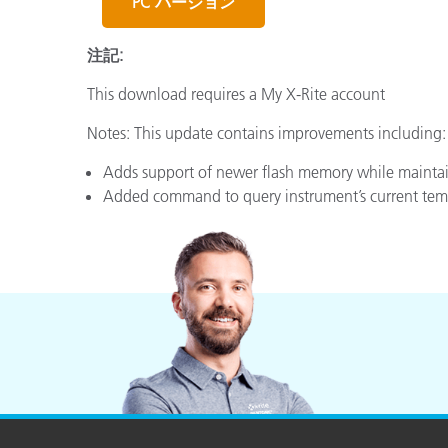
PC バージョン
プラスチック
注記:
This download requires a My X-Rite account
Notes: This update contains improvements including:
Adds support of newer flash memory while mainta
Added command to query instrument’s current temp