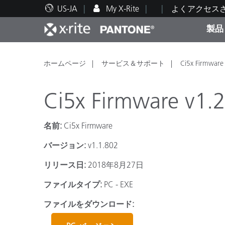
US-JA
My X-Rite
よくアクセス
製品
人気製品ランキング
印刷＆パッケージ印刷
テクニカルサポート
教育関連資料
カテ
塗料
修理
トレ
ホームページ
サービス＆サポート
Ci5x Firmware
Ci5x Firmware v1.
名前:
Ci5x Firmware
ブラ
バージョン:
v1.1.802
自動車
テキ
リリース日:
2018年8月27日
ファイルタイプ:
PC - EXE
ファイルをダウンロード:
化粧