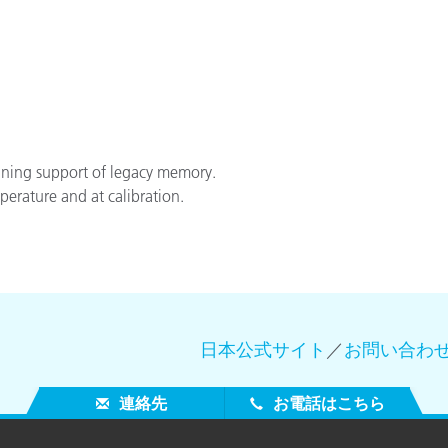
製紙業
建築基材
耐久消費財
ining support of legacy memory.
erature and at calibration.
日本公式サイト
／
お問い合わ
連絡先
お電話はこちら