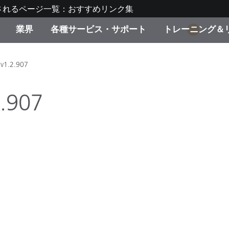
されるページ一覧：おすすめリンク集
業界
各種サービス・サポート
トレーニング＆
1
ゴリ別
・塗装
の流れ・サービス一覧
ーニング
生産終了製品：アップグ
ディスプレイメーカー＆
弊社へのお問い合わせ
X-Riteラーニングセンタ
 v1.2.907
ド製品を検索
ンターメーカー対象 OEM
リューション
2.907
キャンペーン
機材貸出サービス（無料
製品リスト（旧製品も含
消費者向け製品パッケー
ンド体験センター
その他のリソース
スタイル
食品の測色
ライフサイエンス
品メーカー
家庭電化製品