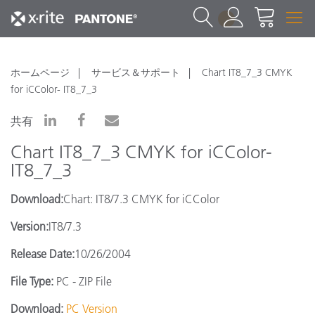
1
ホームページ
サービス＆サポート
Chart IT8_7_3 CMYK
for iCColor- IT8_7_3
共有
Chart IT8_7_3 CMYK for iCColor-
IT8_7_3
Download:
Chart: IT8/7.3 CMYK for iCColor
Version:
IT8/7.3
Release Date:
10/26/2004
File Type:
PC - ZIP File
Download:
PC Version