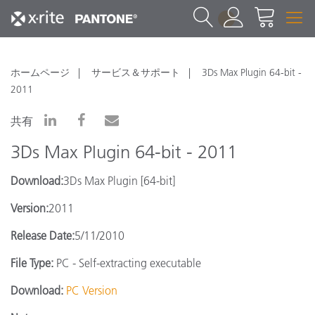
1
ホームページ
サービス＆サポート
3Ds Max Plugin 64-bit -
2011
共有
3Ds Max Plugin 64-bit - 2011
Download:
3Ds Max Plugin [64-bit]
Version:
2011
Release Date:
5/11/2010
File Type:
PC - Self-extracting executable
Download:
PC Version