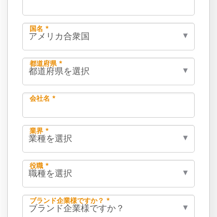
国名 *
都道府県 *
会社名 *
業界 *
役職 *
ブランド企業様ですか？ *