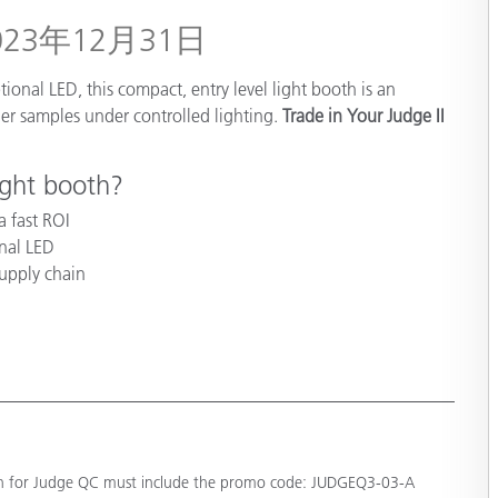
3年12月31日
製紙業
tional LED, this compact, entry level light booth is an
建築基材
ler samples under controlled lighting.
Trade in Your Judge II
耐久消費財
ght booth?
 a fast ROI
onal LED
supply chain
-in for Judge QC must include the promo code: JUDGEQ3-03-A