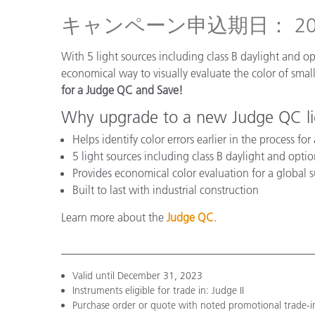
プラスチック
キャンペーン申込期日： 202
With 5 light sources including class B daylight and op
economical way to visually evaluate the color of smal
for a Judge QC and Save!
Why upgrade to a new Judge QC li
Helps identify color errors earlier in the process for
5 light sources including class B daylight and opti
Provides economical color evaluation for a global 
Built to last with industrial construction
Learn more about the
Judge QC
.
Valid until December 31, 2023
Instruments eligible for trade in: Judge II
Purchase order or quote with noted promotional trade