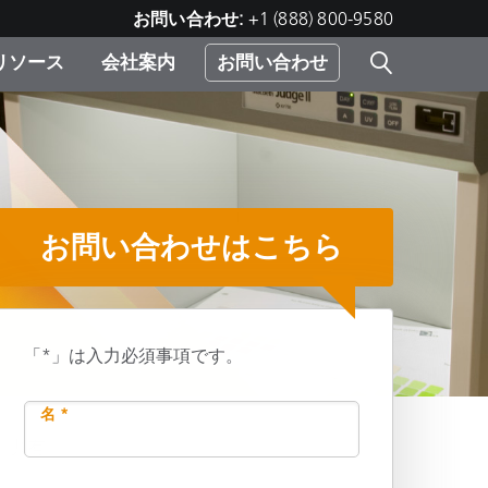
お問い合わせ:
+1 (888) 800-9580
リソース
会社案内
お問い合わせ
レー
プリ
ー
 ソ
お問い合わせはこちら
）
む）
ジ
「*」は入力必須事項です。
名 *
共有