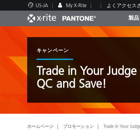
US-JA
My X-Rite
よくアクセス
製品
人気製品ランキング
印刷＆パッケージ印刷
テクニカルサポート
教育関連資料
カテ
塗料
修理
トレ
キャンペーン
Trade in Your Judge 
QC and Save!
ブラ
自動車
テキ
ホームページ
プロモーション
Trade in Your Judg
化粧