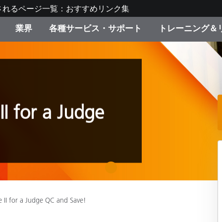
されるページ一覧：おすすめリンク集
業界
各種サービス・サポート
トレーニング＆
ゴリ別
・塗装
の流れ・サービス一覧
ーニング
生産終了製品：アップグ
ディスプレイメーカー＆
弊社へのお問い合わせ
X-Riteラーニングセンタ
ド製品を検索
ンターメーカー対象 OEM
リューション
キャンペーン
II for a Judge
機材貸出サービス（無料
製品リスト（旧製品も含
消費者向け製品パッケー
ンド体験センター
その他のリソース
スタイル
1
食品の測色
ライフサイエンス
e II for a Judge QC and Save!
品メーカー
家庭電化製品