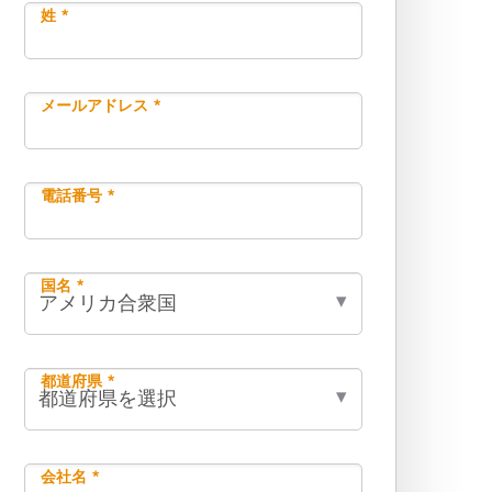
姓 *
メールアドレス *
電話番号 *
国名 *
都道府県 *
会社名 *