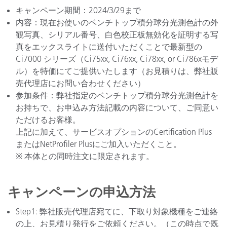
キャンペーン期間：2024/3/29まで
内容：現在お使いのベンチトップ積分球分光測色計の外
観写真、シリアル番号、白色校正板無効化を証明する写
真をエックスライトに送付いただくことで最新型の
Ci7000 シリーズ（Ci75xx, Ci76xx, Ci78xx, or Ci786xモデ
ル）を特価にてご提供いたします（お見積りは、弊社販
売代理店にお問い合わせください）
参加条件：弊社指定のベンチトップ積分球分光測色計を
お持ちで、お申込み方法記載の内容について、ご同意い
ただけるお客様。
上記に加えて、サービスオプションのCertification Plus
またはNetProfiler Plusにご加入いただくこと。
※ 本体との同時注文に限定されます。
キャンペーンの申込方法
Step1: 弊社販売代理店宛てに、下取り対象機種をご連絡
の上、お見積り発行をご依頼ください。（この時点で既