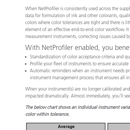
プラスチック
When NetProfiler is consistently used across the suppl
data for formulation of ink and other colorants, qual
colors where color tolerances are tight and there is littl
element of an effective end-to-end color workflow. It
measurement instruments, correcting issues caused b
With NetProfiler enabled, you benef
Standardization of color acceptance criteria and qua
Profile your fleet of instruments to ensure accur
Automatic reminders when an instrument needs profi
instrument management process that ensures all in
When your instrument(s) are no longer calibrated and 
impacted dramatically. Almost immediately, you'll see
The below chart shows an individual instrument variat
color within tolerance.