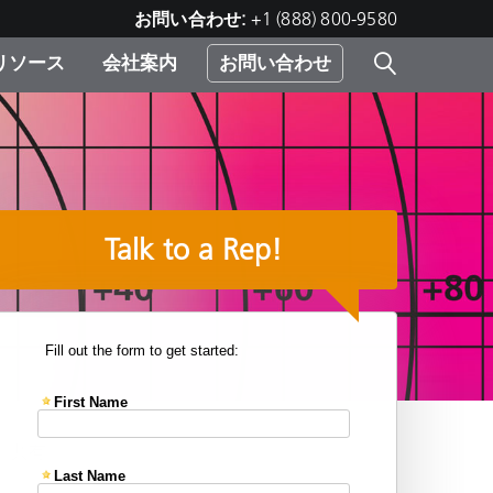
お問い合わせ:
+1 (888) 800-9580
リソース
会社案内
お問い合わせ
レー
プリ
ー
 ソ
Talk to a Rep!
）
む）
ジ
共有