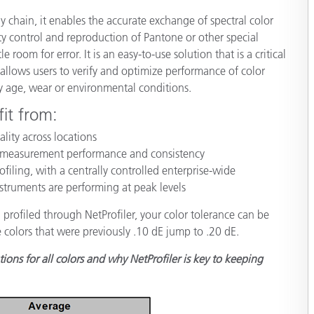
y chain, it enables the accurate exchange of spectral color
製紙業
ity control and reproduction of Pantone or other special
e room for error. It is an easy-to-use solution that is a critical
建築基材
 allows users to verify and optimize performance of color
耐久消費財
y age, wear or environmental conditions.
it from:
lity across locations
ate measurement performance and consistency
ling, with a centrally controlled enterprise-wide
struments are performing at peak levels
profiled through NetProfiler, your color tolerance can be
 colors that were previously .10 dE jump to .20 dE.
ions for all colors and why NetProfiler is key to keeping