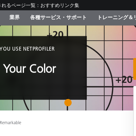
されるページ一覧：おすすめリンク集
業界
各種サービス・サポート
トレーニング＆
ゴリ別
・塗装
の流れ・サービス一覧
ーニング
生産終了製品：アップグ
ディスプレイメーカー＆
弊社へのお問い合わせ
X-Riteラーニングセンタ
ド製品を検索
ンターメーカー対象 OEM
OU USE NETPROFILER
リューション
キャンペーン
 Your Color
機材貸出サービス（無料
製品リスト（旧製品も含
消費者向け製品パッケー
ンド体験センター
その他のリソース
スタイル
1
食品の測色
ライフサイエンス
 Remarkable
品メーカー
家庭電化製品