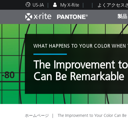
US-JA
My X-Rite
よくアクセス
製品
人気製品ランキング
印刷＆パッケージ印刷
テクニカルサポート
教育関連資料
カテ
塗料
修理
トレ
WHAT HAPPENS TO YOUR COLOR WHEN Y
The Improvement to
Can Be Remarkable
ブラ
自動車
テキ
ホームページ
The Improvement to Your Color Can Be
化粧