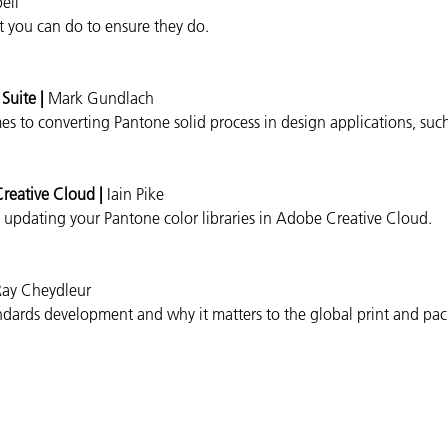
ell
t
you can do to ensure they do.
Suite |
Mark
Gundlach
s to converting Pantone solid process in design applications, suc
Creative Cloud |
Iain
Pike
updating your Pantone color libraries in Adobe Creative Cloud.
Ray Cheydleur
tandards development and why it matters to the global print and pa