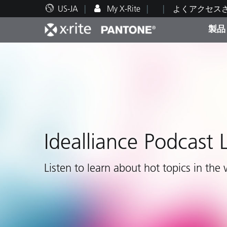
US-JA
My X-Rite
よくアクセス
製品
人気製品ランキング
印刷＆パッケージ印刷
テクニカルサポート
教育関連資料
カテ
塗料
修理
トレ
Idealliance Podcast 
ブラ
自動車
テキ
Listen to learn about hot topics in the 
化粧