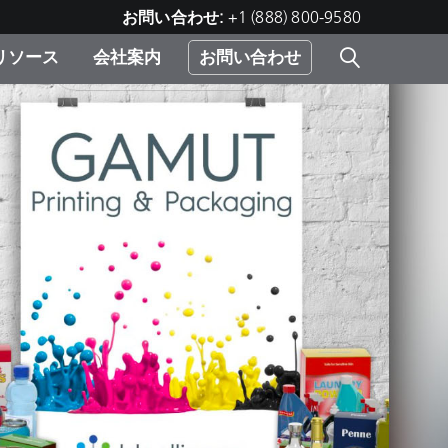
お問い合わせ:
+1 (888) 800-9580
リソース
会社案内
お問い合わせ
レー
プリ
ー
 ソ
）
む）
ジ