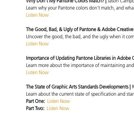
Why Don’t My Pantone Colors Match?
|
Jason Campb
Learn why your Pantone colors don't match, and
wha
Listen Now
The Good, Bad, & Ugly of Pantone & Adobe Creative 
Uncover the good, the bad, and the ugly when it come
Listen Now
Importance of Updating Pantone Libraries in Adobe 
Learn more about the importance of maintaining and 
Listen Now
The State of Graphic Arts Standards Developments |
Learn about the current state of specification and s
Part One:
Listen Now
Part
Two:
Listen Now