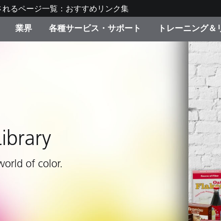
されるページ一覧：おすすめリンク集
業界
各種サービス・サポート
トレーニング＆
ゴリ別
・塗装
の流れ・サービス一覧
ーニング
生産終了製品：アップグ
ディスプレイメーカー＆
弊社へのお問い合わせ
X-Riteラーニングセンタ
ド製品を検索
ンターメーカー対象 OEM
リューション
キャンペーン
機材貸出サービス（無料
製品リスト（旧製品も含
消費者向け製品パッケー
Library
ンド体験センター
その他のリソース
スタイル
world of color.
食品の測色
ライフサイエンス
品メーカー
家庭電化製品