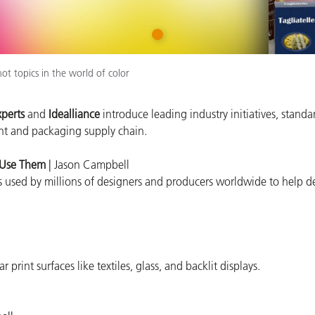
製紙業
1
建築基材
hot topics in the world of color
耐久消費財
perts
and
Idealliance
introduce
leading industry initiatives, stand
int and packaging supply chain.
 Use Them
| Jason Campbell
sed by millions of designers and producers worldwide to help de
rint surfaces like textiles, glass, and backlit displays.