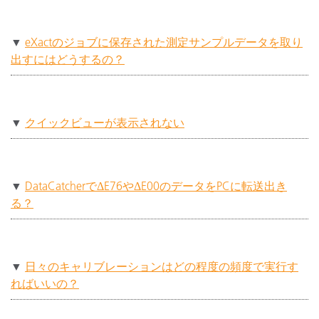
▼
eXactのジョブに保存された測定サンプルデータを取り
出すにはどうするの？
▼
クイックビューが表示されない
▼
DataCatcherでΔE76やΔE00のデータをPCに転送出き
る？
▼
日々のキャリブレーションはどの程度の頻度で実行す
ればいいの？