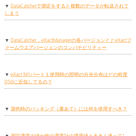
▼
DataCatcherで測定をすると複数のデータが転送されて
しまう
▼
DataCatcher，eXactManagerの各バージョンととeXactフ
ァームウエアバージョンのコンパチビリティー
▼
eXact M1パート１使用時の照明の分光分布はどの程度
D50に近似してるの？
▼
測色時のバッキング（裏あて）には何を使用すべき？
▼
測定濃度の値が他の濃度計の濃度値と大きく違ってし