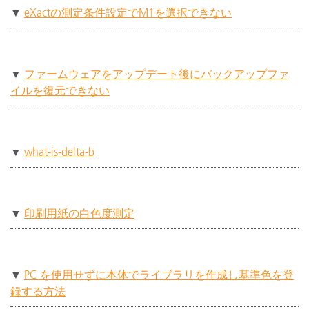
▼
eXactの測定条件設定でM1を選択できない
▼
ファームウェアをアップデート後にバックアップファ
イルを復元できない
▼
what-is-delta-b
▼
印刷用紙の白色度測定
▼
PC を使⽤せずに本体でライブラリを作成し基準⾊を登
録する⽅法