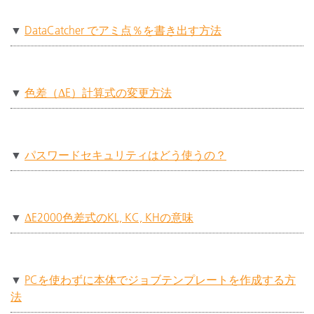
▼
DataCatcher でアミ点％を書き出す⽅法
▼
⾊差（ΔE）計算式の変更⽅法
▼
パスワードセキュリティはどう使うの？
▼
ΔE2000色差式のKL, KC, KHの意味
▼
PCを使わずに本体でジョブテンプレートを作成する方
法