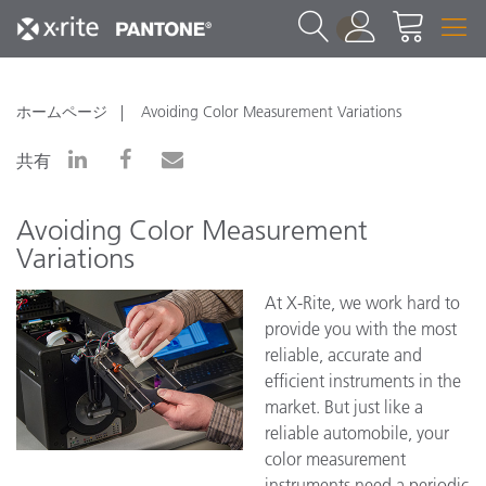
1
ホームページ
Avoiding Color Measurement Variations
共有
Avoiding Color Measurement
Variations
At X-Rite, we work hard to
provide you with the most
reliable, accurate and
efficient instruments in the
market. But just like a
reliable automobile, your
color measurement
instruments need a periodic