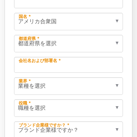
国名 *
都道府県 *
会社名および部署名 *
業界 *
役職 *
ブランド企業様ですか？ *