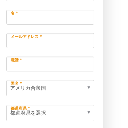
名 *
メールアドレス *
電話 *
国名 *
都道府県 *