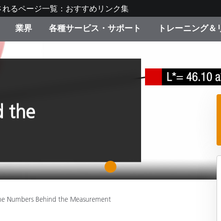
されるページ一覧：おすすめリンク集
業界
各種サービス・サポート
トレーニング＆
ゴリ別
・塗装
の流れ・サービス一覧
ーニング
生産終了製品：アップグ
ディスプレイメーカー＆
弊社へのお問い合わせ
X-Riteラーニングセンタ
ド製品を検索
ンターメーカー対象 OEM
リューション
キャンペーン
 the
機材貸出サービス（無料
製品リスト（旧製品も含
消費者向け製品パッケー
ンド体験センター
その他のリソース
スタイル
1
食品の測色
ライフサイエンス
he Numbers Behind the Measurement
品メーカー
家庭電化製品