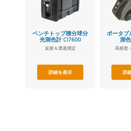
ベンチトップ積分球分
ポータブ
光測色計 Ci7600
測色計
反射＆透過測定
高精度
詳細を表示
詳