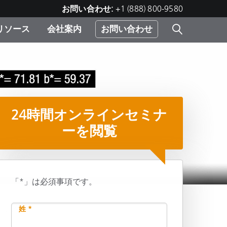
お問い合わせ:
+1 (888) 800-9580
リソース
会社案内
お問い合わせ
レー
プリ
ー
 ソ
24時間オンラインセミナ
）
む）
ーを閲覧
ジ
「*」は必須事項です。
共有
姓 *