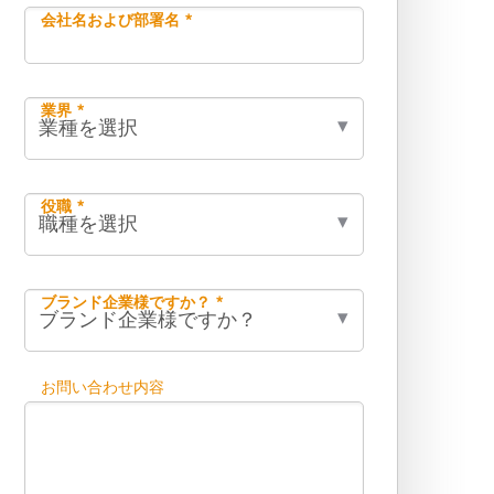
会社名および部署名 *
業界 *
役職 *
ブランド企業様ですか？ *
お問い合わせ内容