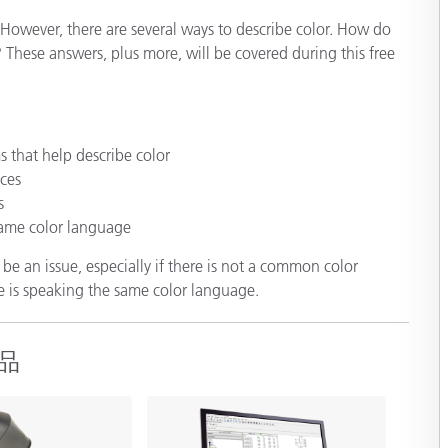
However, there are several ways to describe color. How do
製紙業
These answers, plus more, will be covered during this free
建築基材
耐久消費財
s that help describe color
ces
s
same color language
e an issue, especially if there is not a common color
e is speaking the same color language.
品