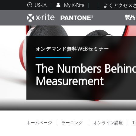
US-JA
My X-Rite
よくアクセス
製品
人気製品ランキング
印刷＆パッケージ印刷
テクニカルサポート
教育関連資料
カテ
塗料
修理
トレ
オンデマンド無料WEBセミナー
The Numbers Behind
Measurement
ブラ
自動車
テキ
ホームページ
ラーニング
オンライン講座
T
化粧