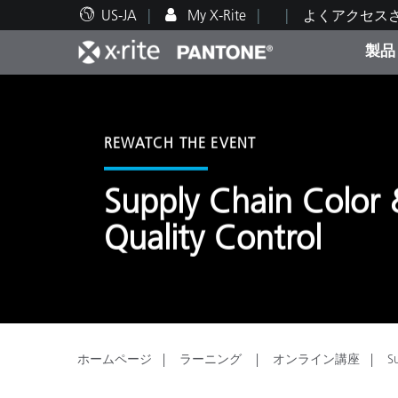
US-JA
My X-Rite
よくアクセス
製品
人気製品ランキング
印刷＆パッケージ印刷
テクニカルサポート
教育関連資料
カテ
塗料
修理
トレ
REWATCH THE EVENT
Supply Chain Color
Quality Control
ブラ
自動車
テキ
ホームページ
ラーニング
オンライン講座
S
化粧