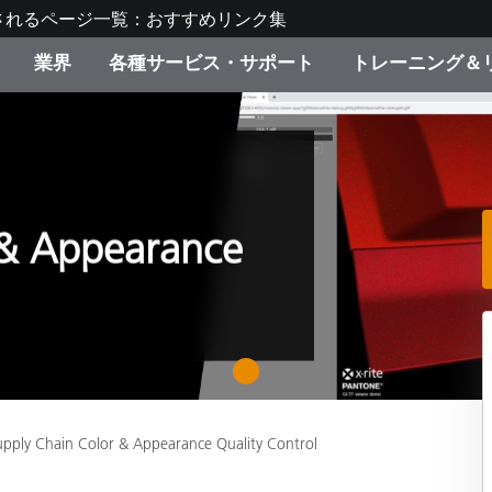
されるページ一覧：おすすめリンク集
業界
各種サービス・サポート
トレーニング＆
ゴリ別
・塗装
の流れ・サービス一覧
ーニング
生産終了製品：アップグ
ディスプレイメーカー＆
弊社へのお問い合わせ
X-Riteラーニングセンタ
ド製品を検索
ンターメーカー対象 OEM
リューション
キャンペーン
 & Appearance
機材貸出サービス（無料
製品リスト（旧製品も含
消費者向け製品パッケー
ンド体験センター
その他のリソース
スタイル
1
食品の測色
ライフサイエンス
upply Chain Color & Appearance Quality Control
品メーカー
家庭電化製品