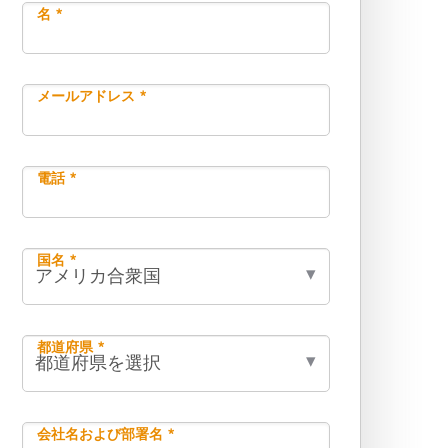
名 *
メールアドレス *
電話 *
国名 *
都道府県 *
会社名および部署名 *