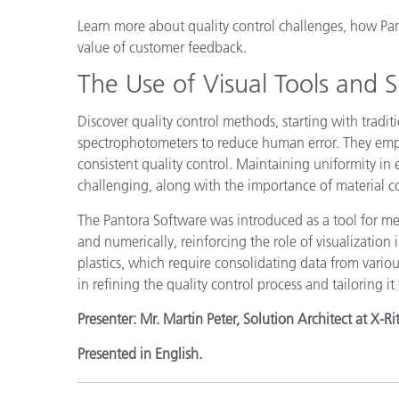
プラスチック
Learn more about quality control challenges, how Pa
value of customer feedback.
The Use of Visual Tools and
Discover quality control methods, starting with tradi
spectrophotometers to reduce human error. They emp
consistent quality control. Maintaining uniformity in e
challenging, along with the importance of material c
The Pantora Software was introduced as a tool for me
and numerically, reinforcing the role of visualization 
plastics, which require consolidating data from vari
in refining the quality control process and tailoring it 
Presenter: Mr. Martin Peter, Solution Architect at X-R
Presented in English.