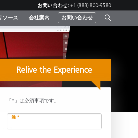
お問い合わせ:
+1 (888) 800-9580
リソース
会社案内
お問い合わせ
レー
プリ
ー
 ソ
Relive the Experience
）
む）
ジ
「*」は必須事項です。
姓 *
共有