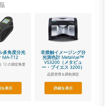
品
ル多角度分光
非接触イメージング分
MA-T12
光測色計 MetaVue™
VS3200（メタビュ
 12 の測定角度
ー・ブイエス 3200）
品質管理＆調色測定
細を表示
詳細を表示