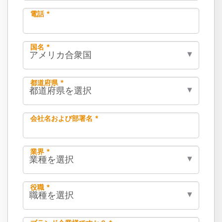
電話 *
国名 *
都道府県 *
会社名および部署名 *
業界 *
役職 *