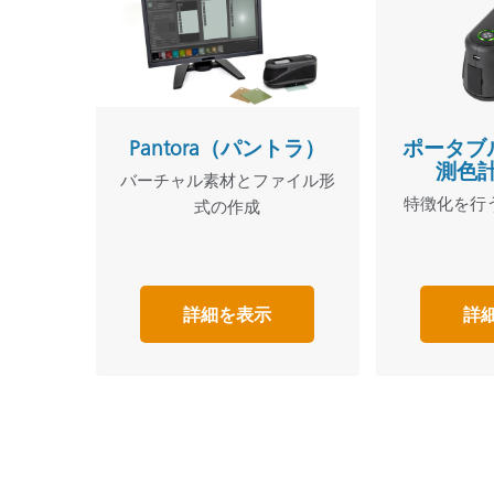
Pantora（パントラ）
ポータブ
測色計 
バーチャル素材とファイル形
特徴化を行う
式の作成
詳細を表示
詳