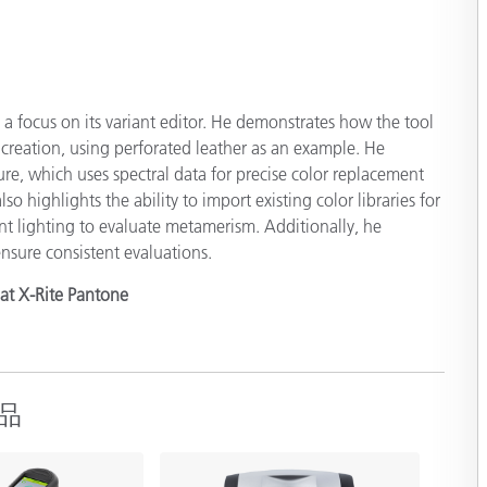
製紙業
建築基材
 focus on its variant editor. He demonstrates how the tool
耐久消費財
creation, using perforated leather as an example. He
re, which uses spectral data for precise color replacement
so highlights the ability to import existing color libraries for
nt lighting to evaluate metamerism. Additionally, he
nsure consistent evaluations.
at X-Rite Pantone
品