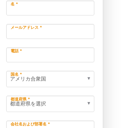
名 *
メールアドレス *
電話 *
国名 *
都道府県 *
会社名および部署名 *