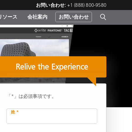
お問い合わせ:
+1 (888) 800-9580
リソース
会社案内
お問い合わせ
レー
プリ
ー
 ソ
Relive the Experience
）
む）
ジ
「*」は必須事項です。
姓 *
共有