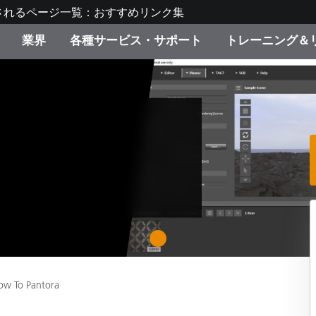
されるページ一覧：おすすめリンク集
業界
各種サービス・サポート
トレーニング＆
ゴリ別
・塗装
の流れ・サービス一覧
ーニング
生産終了製品：アップグ
ディスプレイメーカー＆
弊社へのお問い合わせ
X-Riteラーニングセンタ
ド製品を検索
ンターメーカー対象 OEM
リューション
キャンペーン
機材貸出サービス（無料
製品リスト（旧製品も含
消費者向け製品パッケー
ンド体験センター
その他のリソース
スタイル
1
食品の測色
ライフサイエンス
ow To Pantora
品メーカー
家庭電化製品