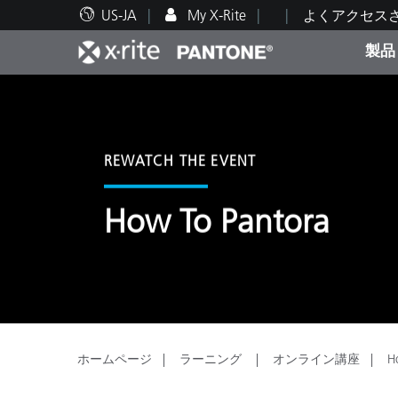
US-JA
My X-Rite
よくアクセス
製品
人気製品ランキング
印刷＆パッケージ印刷
テクニカルサポート
教育関連資料
カテ
塗料
修理
トレ
REWATCH THE EVENT
How To Pantora
ブラ
自動車
テキ
ホームページ
ラーニング
オンライン講座
H
化粧