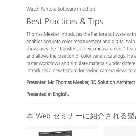
プラスチック
Watch Pantora Software in action!
Best Practices & Tips
Thomas Meeker introduces the Pantora software with a
enables accurate color measurement and digital twin 
showcases the “transfer color via measurement” featu
and allows the creation of color variant catalogs. He al
faster workflows and simulate materials under differe
introduces a new feature for saving camera views to e
Presenter: Mr. Thomas Meeker, 3D Solution Architect 
Presented in English.
本 Web セミナーに紹介される製