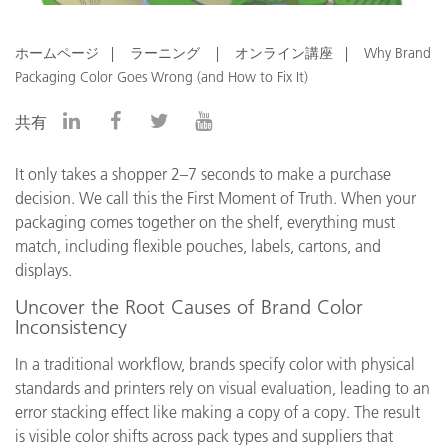
ホームページ
ラーニング
オンライン講座
Why Brand
Packaging Color Goes Wrong (and How to Fix It)
共有
It only takes a shopper 2–7 seconds to make a purchase
decision. We call this the First Moment of Truth. When your
packaging comes together on the shelf, everything must
match, including flexible pouches, labels, cartons, and
displays.
Uncover the Root Causes of Brand Color
Inconsistency
In a traditional workflow, brands specify color with physical
standards and printers rely on visual evaluation, leading to an
error stacking effect like making a copy of a copy. The result
is visible color shifts across pack types and suppliers that