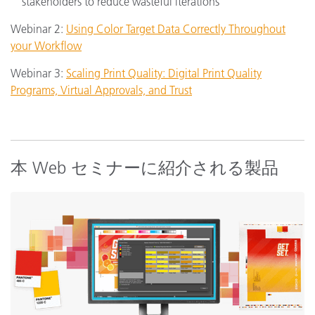
stakeholders to reduce wasteful iterations
Webinar 2:
Using Color Target Data Correctly Throughout
your Workflow
Webinar 3:
Scaling Print Quality: Digital Print Quality
Programs, Virtual Approvals, and Trust
本 Web セミナーに紹介される製品