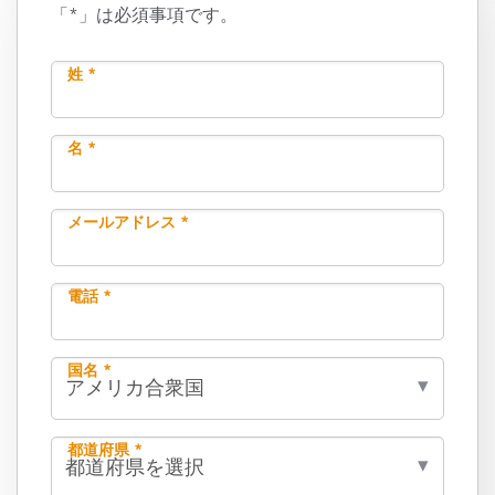
「*」は必須事項です。
姓 *
名 *
メールアドレス *
電話 *
国名 *
都道府県 *