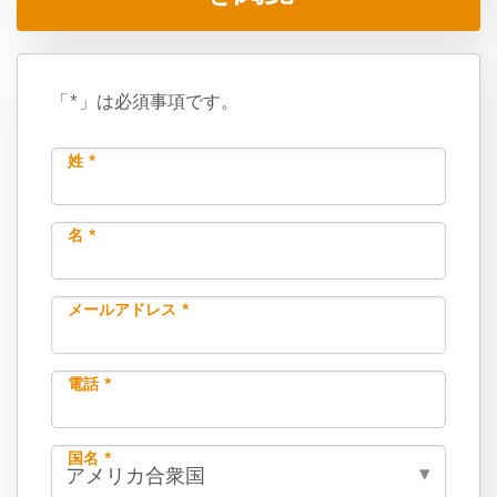
「*」は必須事項です。
姓 *
名 *
メールアドレス *
電話 *
国名 *