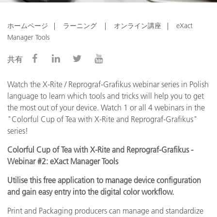
ホームページ
ラーニング
オンライン講座
eXact
Manager Tools
共有
Watch the X-Rite / Reprograf-Grafikus webinar series in Polish
language to learn which tools and tricks will help you to get
the most out of your device. Watch 1 or all 4 webinars in the
"Colorful Cup of Tea with X-Rite and Reprograf-Grafikus"
series!
Colorful Cup of Tea with X-Rite and Reprograf-Grafikus -
Webinar #2: eXact Manager Tools
Utilise this free application to manage device configuration
and gain easy entry into the digital color workflow.
Print and Packaging producers can manage and standardize