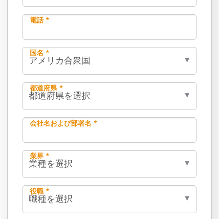
電話 *
国名 *
都道府県 *
会社名および部署名 *
業界 *
役職 *