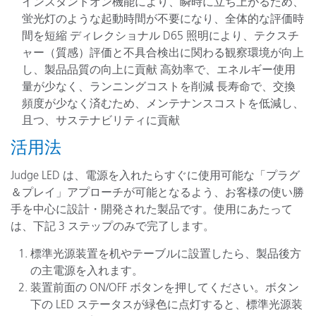
インスタントオン機能により、瞬時に立ち上がるため、
蛍光灯のような起動時間が不要になり、全体的な評価時
間を短縮 ディレクショナル D65 照明により、テクスチ
ャー（質感）評価と不具合検出に関わる観察環境が向上
し、製品品質の向上に貢献 高効率で、エネルギー使用
量が少なく、ランニングコストを削減 長寿命で、交換
頻度が少なく済むため、メンテナンスコストを低減し、
且つ、サステナビリティに貢献
活用法
Judge LED は、電源を入れたらすぐに使用可能な「プラグ
＆プレイ」アプローチが可能となるよう、お客様の使い勝
手を中心に設計・開発された製品です。使用にあたって
は、下記 3 ステップのみで完了します。
標準光源装置を机やテーブルに設置したら、製品後方
の主電源を入れます。
装置前面の ON/OFF ボタンを押してください。ボタン
下の LED ステータスが緑色に点灯すると、標準光源装