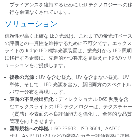
プライアンスを維持するために LED テクノロジーへの移
行を余儀なくされています。
ソリューション
信頼性が高く正確な LED 光源は、これまでの蛍光灯ベース
の評価との一貫性を維持するために不可欠です。エックス
ライトの Judge LED 標準光源装置は、蛍光灯から LED 照明
に移行する企業に、先進的かつ将来を見据えた下記のソリ
ューションをご提供します。
複数の光源
：UV を含む昼光、UV を含まない昼光、UV
単体、そして、LED 光源を含み、新旧両方のスペクトル
パワー分布を再現します。
表面の不良検出強化：
ディレクショナル D65 照明を含
むエックスライトの LED テクノロジーは、テクスチャー
（質感）や表面の不良評価能力を強化し、全体的な品質
管理を向上させます。
国際規格への準拠：
ISO 23603、ISO 3664、AATCC
EP9、ASTM D1729 などの厳格なカラー評価規格に準拠