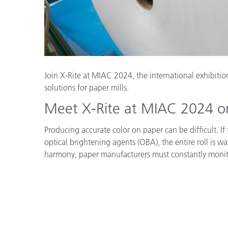
プラスチック
Join X-Rite at MIAC 2024, the international exhibiti
solutions for paper mills.
Meet X-Rite at MIAC 2024 o
Producing accurate color on paper can be difficult. If 
optical brightening agents (OBA), the entire roll is 
harmony, paper manufacturers must constantly monit