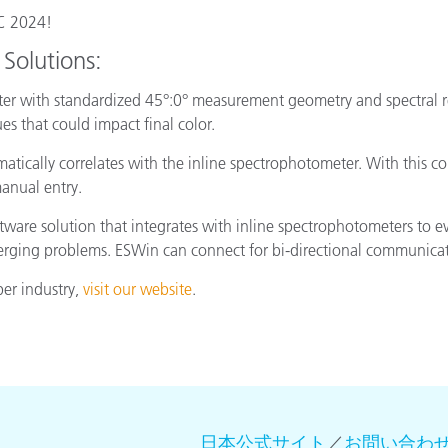
AC 2024!
Solutions:
er with standardized 45°:0° measurement geometry and spectral re
es that could impact final color.
tically correlates with the inline spectrophotometer. With this c
manual entry.
tware solution that integrates with inline spectrophotometers to e
emerging problems. ESWin can connect for bi-directional communica
per industry,
visit our website
.
日本公式サイト
／
お問い合わ