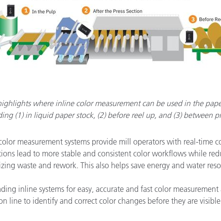
 highlights where inline color measurement can be used in the pa
ing (1) in liquid paper stock, (2) before reel up, and (3) between p
 color measurement systems provide mill operators with real-time co
tions lead to more stable and consistent color workflows while re
ing waste and rework. This also helps save energy and water resourc
ding inline systems for easy, accurate and fast color measurement 
line to identify and correct color changes before they are visibl