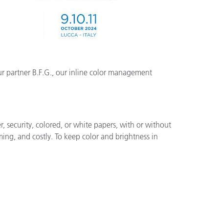
ur partner B.F.G., our inline color management
er, security, colored, or white papers, with or without
ming, and costly. To keep color and brightness in