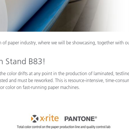
製紙業
建築基材
耐久消費財
on of paper industry, where we will be showcasing, together with o
n Stand B83!
the color drifts at any point in the production of laminated, testlin
wasted and must be reworked. This is resource-intensive, time-consu
or color on fast-running paper machines.