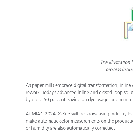
The illustration
process includ
As paper mills embrace digital transformation, inline
rework. Today’s advanced inline and closed-loop solu
by up to 50 percent, saving on dye usage, and minimiz
At MIAC 2024, X-Rite will be showcasing industry lea
make automatic color measurements on the production 
or humidity are also automatically corrected.