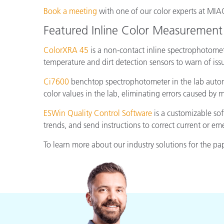
Book a meeting
with one of our color experts at MI
Featured Inline Color Measurement 
ColorXRA 45
is a non-contact inline spectrophotomet
temperature and dirt detection sensors to warn of issu
Ci7600
benchtop spectrophotometer in the lab automa
color values in the lab, eliminating errors caused by 
ESWin Quality Control Software
is a customizable sof
trends, and send instructions to correct current or 
To learn more about our industry solutions for the pa