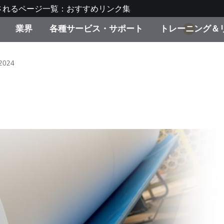
されるページ一覧：おすすめリンク集
業界
各種サービス・サポート
トレーニング＆
1
ゴリ別
・塗装
の流れ・サービス一覧
ーニング
生産終了製品：アップグ
ディスプレイメーカー＆
弊社へのお問い合わせ
X-Riteラーニングセンタ
2024
ド製品を検索
ンターメーカー対象 OEM
リューション
キャンペーン
機材貸出サービス（無料
製品リスト（旧製品も含
消費者向け製品パッケー
ンド体験センター
その他のリソース
スタイル
食品の測色
ライフサイエンス
品メーカー
家庭電化製品