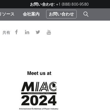
お問い合わせ:
+1 (888) 800-9580
リソース
会社案内
お問い合わせ
レー
プリ
ー
共有
 ソ
）
む）
ジ