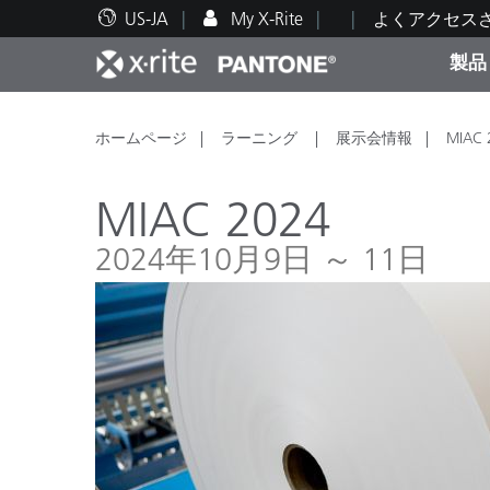
US-JA
My X-Rite
よくアクセス
製品
人気製品ランキング
印刷＆パッケージ印刷
テクニカルサポート
教育関連資料
カテ
塗料
修理
トレ
ホームページ
ラーニング
展示会情報
MIAC 
MIAC 2024
2024年10月9日 ～ 11日
ブラ
自動車
テキ
化粧