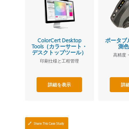
ColorCert Desktop
ポータブ
Tools（カラーサート・
測色計
デスクトップツール）
高精度
印刷仕様と工程管理
詳細を表示
詳
🔗
Share This Case Study