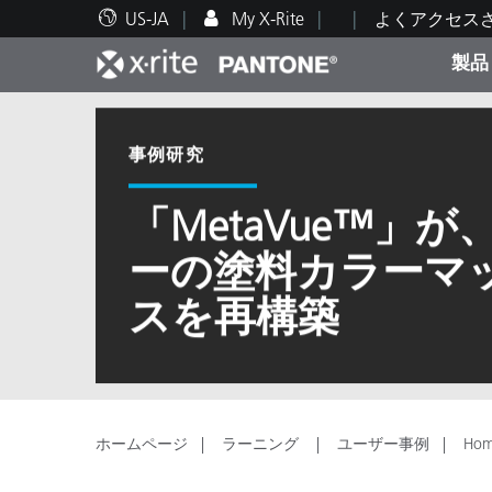
US-JA
My X-Rite
よくアクセス
製品
人気製品ランキング
印刷＆パッケージ印刷
テクニカルサポート
教育関連資料
カテ
塗料
修理
トレ
事例研究
「MetaVue™」
ーの塗料カラーマ
ブラ
スを再構築
自動車
テキ
ホームページ
ラーニング
ユーザー事例
Hom
化粧