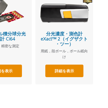
ル積分球分光
分光濃度・測色計
 Ci64
eXact™ 2（イグザクト
・ツー）
・精密な測定
用紙，段ボール，ボール紙向
け
細を表示
詳細を表示