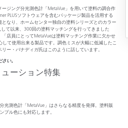
ジング分光測色計「MetaVue」を用いて塗料の調合作
製紙業
signer PLUSソフトウェアを含むパッケージ製品を活用する
能となり、ホームセンター独自の塗料シリーズとのカラー
建築基材
導入して以来、300回の塗料マッチングを行ってきました
耐久消費財
店員にとってMetaVueは塗料マッチング作業に欠かせ
安心して使用出来る製品です。調色ミスが大幅に低減したこ
ペリー・バナディガ氏はこのように話しています。
ださい。
リューション特集
光測色計「MetaVue」はさらなる精度を発揮。塗料販
ンプル色にも対応します。