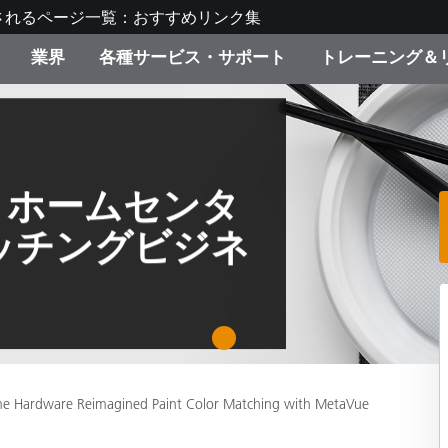
されるページ一覧：おすすめリンク集
業界
各種サービス・サポート
トレーニング＆
ゴリ別
・塗装
の流れ・サービス一覧
ーニング
生産終了製品：アップグ
ディスプレイメーカー＆
弊社へのお問い合わせ
X-Riteラーニングセンタ
ド製品を検索
ンターメーカー対象 OEM
リューション
キャンペーン
が、ホームセンタ
機材貸出サービス（無料
ッチングビジネ
製品リスト（旧製品も含
消費者向け製品パッケー
ンド体験センター
その他のリソース
スタイル
1
食品の測色
ライフサイエンス
e Hardware Reimagined Paint Color Matching with MetaVue
品メーカー
家庭電化製品