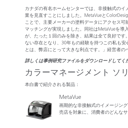
プラスチック
カナダの有名ホームセンターでは、非接触式のイメー
業を見直すことにしました。MetaVueとColorDe
ことで、主要メーカーの塗料データにアクセス可
マッチングが実現しました。同社はMetaVueを
が、たった１回のみを除き、結果は全て良好です。「
ない存在となり、30年もの経験を持つこの私も
とは、弊店にとって大きな利点です。」経営者の
詳しくは事例研究ファイルをダウンロードしてく
カラーマネージメント ソ
本白書で紹介される製品：
MetaVue
画期的な非接触式のイメージング分
売店を対象に、消費者のどんなサ