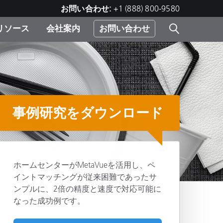
お問い合わせ:
+1 (888) 800-9580
リソース
会社案内
お問い合わせ
レー
プリ
ー
 ソ
事例研究をダウンロード
）
む）
ジ
ホームセンターがMetaVueを活用し、ペ
イントマッチングが従来困難であったサ
ンプルに、2倍の精度と速度で対応可能に
なった成功例です。
共有