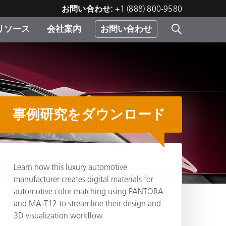
お問い合わせ:
+1 (888) 800-9580
リソース
会社案内
お問い合わせ
レー
プリ
ー
 ソ
事例研究をダウンロード
）
む）
ジ
Learn how this luxury automotive
manufacturer creates digital materials for
automotive color matching using PANTORA
and MA-T12 to streamline their design and
共有
3D visualization workflow.