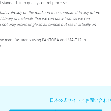
l standards into quality control processes.
hat is already on the road and then compare it to any future
t library of materials that we can draw from so we can
d not only assess single small sample but see it virtually on
otive manufacturer is using PANTORA and MA-T12 to
.
日本公式サイト
／
お問い合わ