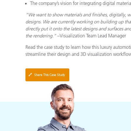
The company’s vision for integrating digital materia
“We want to show materials and finishes, digitally, w
designs. We are currently working on building up tha
directly put it onto the latest designs and surfaces an
the rendering.”
–Visualization Team Lead Manager
Read the case study to learn how this luxury autom
streamline their design and 3D visualization workflow
🔗
Share This Case Study