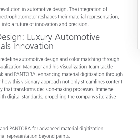
 revolution in automotive design. The integration of
製紙業
ctrophotometer reshapes their material representation,
 into a future of innovation and precision.
建築基材
Design: Luxury Automotive
耐久消費財
als Innovation
 redefine automotive design and color matching through
sualization Manager and his Visualization Team tackle
esk and PANTORA, enhancing material digitization through
 how this visionary approach not only streamlines content
rary that transforms decision-making processes. Immerse
ith digital standards, propelling the company’s iterative
and PANTORA for advanced material digitization.
ial representation beyond paints.