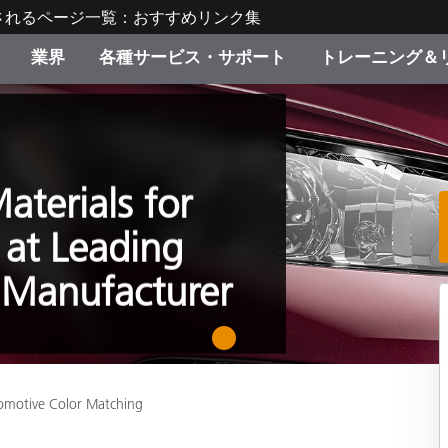
されるページ一覧：おすすめリンク集
業界
各種サービス・サポート
トレーニング＆
ゴリ別
・塗装
の流れ・サービス一覧
ーニング
生産終了製品：アップグ
ディスプレイメーカー＆
弊社へのお問い合わせ
X-Riteラーニングセンタ
ド製品を検索
ンターメーカー対象 OEM
リューション
キャンペーン
aterials for
機材貸出サービス（無料
at Leading
製品リスト（旧製品も含
消費者向け製品パッケー
ンド体験センター
 Manufacturer
その他のリソース
スタイル
1
食品の測色
ライフサイエンス
omotive Color Matching
品メーカー
家庭電化製品