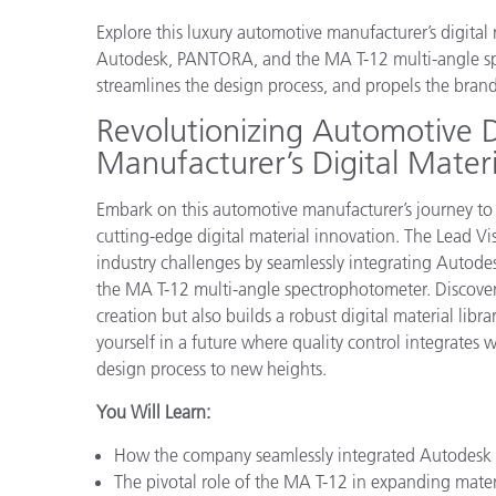
プラスチック
Explore this luxury automotive manufacturer’s digital
Autodesk, PANTORA, and the MA T-12 multi-angle spe
streamlines the design process, and propels the brand
Revolutionizing Automotive 
Manufacturer’s Digital Materi
Embark on this automotive manufacturer’s journey to
cutting-edge digital material innovation. The Lead Vi
industry challenges by seamlessly integrating Autod
the MA T-12 multi-angle spectrophotometer. Discover
creation but also builds a robust digital material lib
yourself in a future where quality control integrates w
design process to new heights.
You Will Learn:
How the company seamlessly integrated Autodesk 
The pivotal role of the MA T-12 in expanding mater