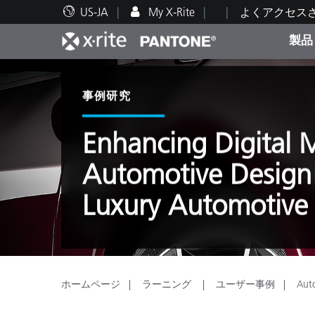
US-JA
My X-Rite
よくアクセス
製品
人気製品ランキング
印刷＆パッケージ印刷
テクニカルサポート
教育関連資料
カテ
塗料
修理
トレ
事例研究
Enhancing Digital M
Automotive Design 
ブラ
Luxury Automotive
自動車
テキ
ホームページ
ラーニング
ユーザー事例
Aut
化粧