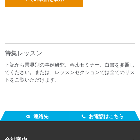
ル・ワークフローを使 用することです。エックスライ
ト社のカラーマネージメント・ソリューションは、皆
基本ソリューション製品
様のア イデアを実現します。
基本ソリューション製品
特集レッスン
Pantone プラスシリーズ
下記から業界別の事例研究、Webセミナー、白書を参照し
てください。または、レッスンセクションでは全てのリス
PANTONE プラスシリーズのスタートガイドは、
ColorMunki シリーズ
トをご覧いただけます。
PANTONE カラーをデザイン作業に簡単に取り入れるこ
とが可能。学生やデザイン作業に初めて携わる方に最
エックスライト社の ColorMunki（カラーモンキー）製
適です。PANTONE スタートガイドには、PANTONE プ
品シリーズは、ディスプレイ、カメラ、プロジェクタ
ラスシリーズの全てのカラーライブラリー （コートお
ー、プリンターのキャリブレーションおよびプロファ
よび上質のパステル色／ネオン色／ベタ色、プレミア
イル作成を迅速かつ的確に行います。
連絡先
お電話はこちら
メタリックコート色、クラシックメタリックコート
色）が含まれています。合計 543 色の PANTONE カラ
ーをご利用いただけます。
会社案内