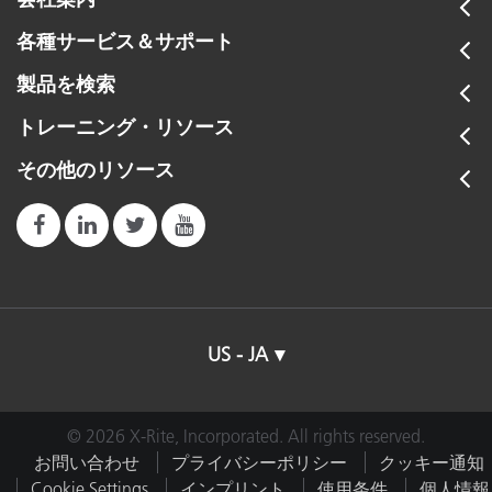
各種サービス＆サポート
製品を検索
トレーニング・リソース
i1 カラーマネージメント製品
その他のリソース
キャリブレーションが実行されており、プロファイル
PANTONE プラスプラスチック用標準チップ
が作成された装置やシステムは、効果的・効率的なク
コレクション
リエイティブワークフローに大変重要です。カメラで
3つの回転式カルーセルタワーに整理され、カラーの位
撮影したもの、モニターに表示されるもの、モバイル
置と代用色を簡単に検索できる PANTONE プラス プラ
装置またはプロジェクター、プルーフ、プリント、印
スチック用標準チップコレクション。大型サイズ（7.6
刷機やウェブで共有するものがそれぞれ一致しなけれ
cm x 4.8 cm）のポリプロピレン製チップが全色に揃っ
US - JA
ば満足のいく作品は完成しません。エックスライト社
ています。精密な色仕様とマッチングが可能なプラス
の i1（アイワン）カラーマネージメント ソリューショ
チック用標準チップにより、クリエイティブ作業の効
ンは、優れた色精度を実現します。
率がアップ。おもちゃ、家電製品、装飾品、電化製品
© 2026 X-Rite, Incorporated. All rights reserved.
を含むプラスチック製品の開発を効果的に管理しま
お問い合わせ
プライバシーポリシー
クッキー通知
す。
Cookie Settings
インプリント
使用条件
個人情報