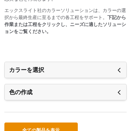
エックスライト社のカラーソリューションは、カラーの選
択から最終生産に至るまでの各工程をサポート。
下記から
作業または工程をクリックし、ニーズに適したソリューシ
ョンをご覧ください。
カラーを選択
デザイン色は、見たままの本来の色が必ずしも忠実に
色の作成
再現されるというわけではありません。デジタルカメ
ラ、スキャナー、モニター、プロジェクターは、それ
ぞれ違った要領で色を表示します。エックスライト社
数えきれない程の入力／出力装置、インキ、メディア
では、全ての関連装置間において同一色を確保する、
が出回る中、生産にデザイン色を特定 することは非常
各種カラーマネージメント・ソリューションをご用意
に困難です。ブランドイメージを維持するにはデジタ
全ての製品を表示
しています。