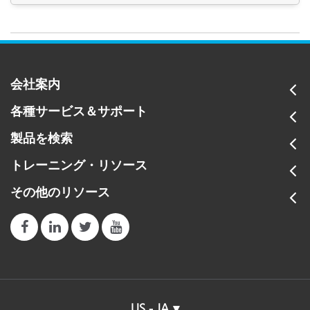
タイプ
S
The following X-Rite devices are compatible with the small
Target Window Hole
6
target window replacement kit (SP62-41-04-KIT):
Portable Spectrophotometers:
会社案内
o
Ci51
/
Ci52
Series (only small spot Ci51Sxxx and
o
各種サービス＆サポート
Ci52Sxxx instruments)
Includes
o
Ci6x Series
(only small spot Ci62-xxSxxx and dual
製品を検索
1
aperture Ci64-xxDxxx instruments)
o
トレーニング・リソース
SP6X Series (
SP60
/
SP62
/
SP64
) (only small spot
SP62Sxx and dual aperture SP64xx instruments)
その他のリソース
Target Window Outer Diameter
5
US - JA