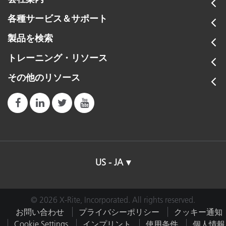
色
B
MA-5C
各種サービス＆サポート
製品を検索
トレーニング・リソース
その他のリソース
US - JA
© 2026 X-Rite, Incorporated. All rights reserved.
お問い合わせ
プライバシーポリシー
クッキー通知
Cookie Settings
インプリント
使用条件
個人情報