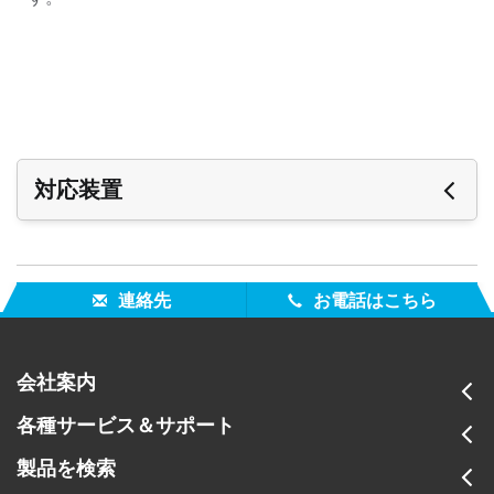
対応装置
次の装置は eXact バッテリーパック（SE15-46-KIT）と
互換性を備えています。
連絡先
お電話はこちら
eXact Standard（イグザクト・スタンダード）
eXact Advanced（イグザクト・アドバンス）
会社案内
eXact Xp イグザクト XP スタンダード）
eXact Basic（イグザクト・ベーシック）
各種サービス＆サポート
eXact Basic Plus（イグザクト・ベーシック・プラス
eXact Auto-Scan Pro（イグザクト・オートスキャン）
製品を検索