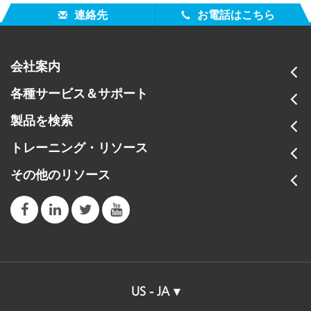
全てのサポート内容を表示
連絡先
お電話はこちら
トレーニング
接続方法
オンラインセッション:
色彩と測色
会社案内
ディスプレイの解像度
全てのトレーニング内容を表示
各種サービス＆サポート
インターネット接続
製品を検索
トレーニング・リソース
その他のリソース
使用言語
US - JA
Macintosh