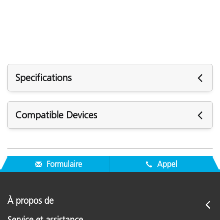
Specifications
Specifications
Compatible Devices
Les instruments X-Rite suivants sont compatibles avec la
Kit Contents
bague de support de 1.5 mm (ETV-145-01) :
Formulaire
Appel
Spectrophotomètres portables :
eXact 2 Series
À propos de
Service et assistance