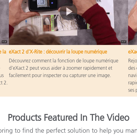
e la
eXact 2 d’X-Rite : découvrir la loupe numérique
eXac
Découvrez comment la fonction de loupe numérique
Rejo
é
d’eXact 2 peut vous aider à zoomer rapidement et
des 
us
facilement pour inspecter ou capturer une image.
navi
t 2.
rapi
ses 
Products Featured In The Video
oring to find the perfect solution to help you ma