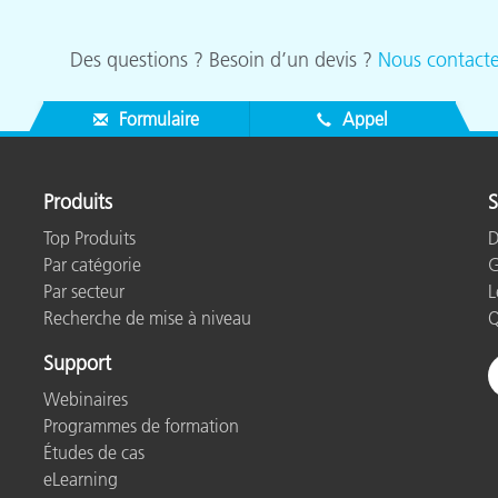
Des questions ? Besoin d’un devis ?
Nous contacte
Formulaire
Appel
Produits
S
Top Produits
D
Par catégorie
G
Par secteur
L
Recherche de mise à niveau
Q
Support
Webinaires
Programmes de formation
Études de cas
eLearning