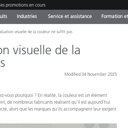
les promotions en cours
uits
Industries
Service et assistance
Formation et
luation visuelle de la couleur ne suffit pas
ories de produits
ures et Revêtements
ce et maintenance
tion
Produits arrêtes - Trouvez
OEM Display & Printer
Contactez notre équipe
Consultations et audits
votre mise à niveau
Manufacturers
n visuelle de la
Promotions et Ventes Flas
s
Online Store
Biens de Consommation
Meilleurs téléchargement
Emballés
Modified 04 November 2025
 Experience Center
Autres ressources
e
ez-vous pourquoi ? En réalité, la couleur est un élément
Food Color Measurement
t, de nombreux fabricants réalisent qu’il est aujourd’hui
cte, alors que les marques qu’ils accompagnent leur exigent
Industrie Pharmaceutique
Électronique Grand Public
cants de Produits