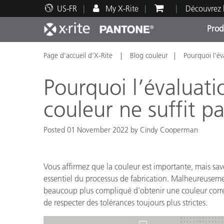
US-FR
My X-Rite
Découvrez 
Prod
Page d’accueil d’X-Rite
Blog couleur
Pourquoi l’éva
Top Produits
Impression et Emballage
Assistance technique
Ressources éducatives
Catég
Peint
Servi
Forma
Pourquoi l’évaluatio
couleur ne suffit pa
Posted 01 November 2022 by Cindy Cooperman
Brand
Automobile
Textil
Vous affirmez que la couleur est importante, mais sav
essentiel du processus de fabrication. Malheureusemen
beaucoup plus compliqué d’obtenir une couleur corre
de respecter des tolérances toujours plus strictes.
Fabri