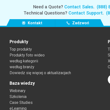
Need a Quote?
Contact Sales
.
(888) 
Technical Questions?
Contact Support
.
(
Kontakt
Zadzwoń
Produkty
P
Top produkty
T
Produkty foto wideo
S
według kategorii
X
według branży
C
Dowiedz się więcej o aktualizacjach
Baza wiedzy
Webinary
Szkolenia
Case Studies
eLearning