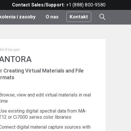
Contact Sales/Support:
+1 (888) 800-9580
kolenia i zasoby
O nas
Kontakt
i
el #
tac-pan
ANTORA
e
r Creating Virtual Materials and File
do
rmats
Browse, view and edit virtual materials in real
nt
time
Use existing digital spectral data from MA-
T12 or Ci7000 series color libraries
Connect digital material capture sources with