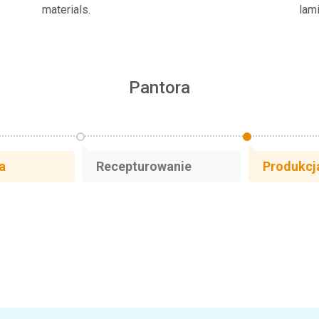
materials.
lami
Pantora
a
Recepturowanie
Produkcj