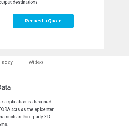
output destinations
Request a Quote
iedzy
Wideo
Data
p application is designed
TORA acts as the epicenter
ns such as third-party 3D
ems.