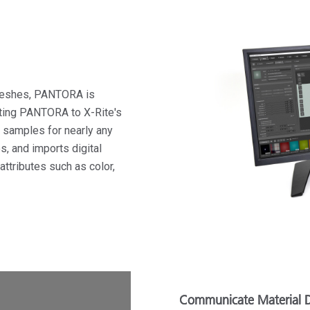
 meshes, PANTORA is
ecting PANTORA to X-Rite's
l samples for nearly any
s, and imports digital
ttributes such as color,
Communicate Material D