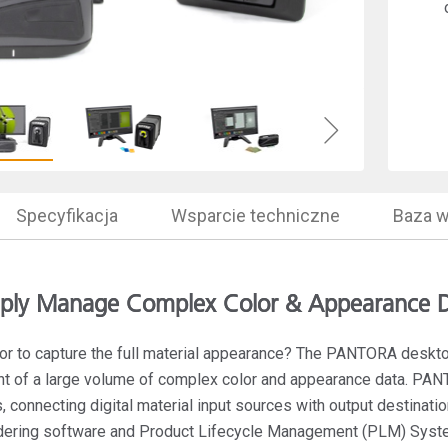
Branża papiernicza
Materiały budowlane
Dobra trwałe
Specyfikacja
Wsparcie techniczne
Baza w
ply Manage Complex Color & Appearance 
or to capture the full material appearance? The PANTORA deskto
t of a large volume of complex color and appearance data. PAN
 connecting digital material input sources with output destinatio
dering software and Product Lifecycle Management (PLM) Syst