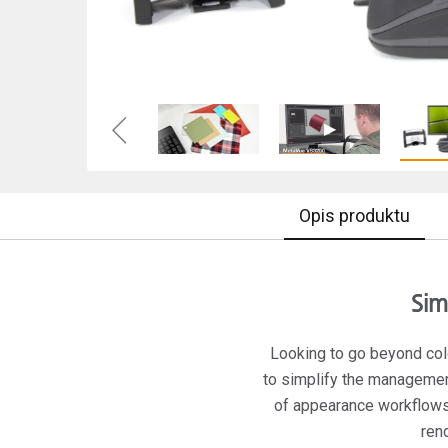
Tworzywa sztuczne
Opis produktu
Sim
Looking to go beyond col
to simplify the managemen
of appearance workflows,
ren