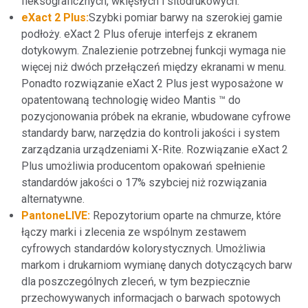
fleksograficznych, wklęsłych i sitodrukowych.
eXact 2 Plus
:
Szybki pomiar barwy na szerokiej gamie
podłoży. eXact 2 Plus oferuje interfejs z ekranem
dotykowym. Znalezienie potrzebnej funkcji wymaga nie
więcej niż dwóch przełączeń między ekranami w menu.
Ponadto rozwiązanie eXact 2 Plus jest wyposażone w
opatentowaną technologię wideo Mantis ™ do
pozycjonowania próbek na ekranie, wbudowane cyfrowe
standardy barw, narzędzia do kontroli jakości i system
zarządzania urządzeniami X-Rite. Rozwiązanie eXact 2
Plus umożliwia producentom opakowań spełnienie
standardów jakości o 17% szybciej niż rozwiązania
alternatywne.
PantoneLIVE:
Repozytorium oparte na chmurze, które
łączy marki i zlecenia ze wspólnym zestawem
cyfrowych standardów kolorystycznych. Umożliwia
markom i drukarniom wymianę danych dotyczących barw
dla poszczególnych zleceń, w tym bezpiecznie
przechowywanych informacjach o barwach spotowych