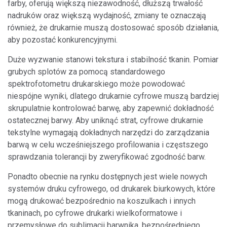
farby, oferują większą niezawodność, dłuższą trwałość
nadruków oraz większą wydajność, zmiany te oznaczają
również, że drukarnie muszą dostosować sposób działania,
aby pozostać konkurencyjnymi.
Duże wyzwanie stanowi tekstura i stabilność tkanin. Pomiar
grubych splotów za pomocą standardowego
spektrofotometru drukarskiego może powodować
niespójne wyniki, dlatego drukarnie cyfrowe muszą bardziej
skrupulatnie kontrolować barwę, aby zapewnić dokładność
ostatecznej barwy. Aby uniknąć strat, cyfrowe drukarnie
tekstylne wymagają dokładnych narzędzi do zarządzania
barwą w celu wcześniejszego profilowania i częstszego
sprawdzania tolerancji by zweryfikować zgodność barw.
Ponadto obecnie na rynku dostępnych jest wiele nowych
systemów druku cyfrowego, od drukarek biurkowych, które
mogą drukować bezpośrednio na koszulkach i innych
tkaninach, po cyfrowe drukarki wielkoformatowe i
przemysłowe do sublimacji barwnika, bezpośredniego