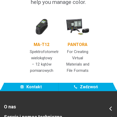
help you manage color.
MA-T12
PANTORA
Spektrofotometr
For Creating
wielokątowy
Virtual
– 12 kątów
Materials and
pomiarowych
File Formats
Kontakt
Zadzwoń
O nas
Serwis i pomoc techniczna