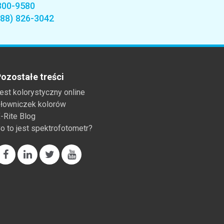
800-9580
888) 826-3042
ozostałe treści
est kolorystyczny online
łowniczek kolorów
-Rite Blog
o to jest spektrofotometr?