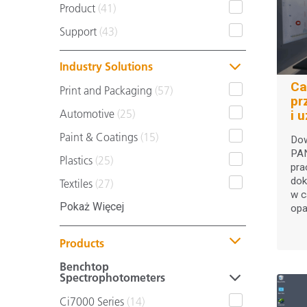
Product
(41)
Support
(43)
Industry Solutions
Ca
Print and Packaging
(57)
pr
Automotive
(25)
i 
ba
Paint & Coatings
(15)
Dow
PAN
Plastics
(25)
pra
dok
Textiles
(27)
w c
Pokaż Więcej
opa
Products
Benchtop
Spectrophotometers
Ci7000 Series
(14)