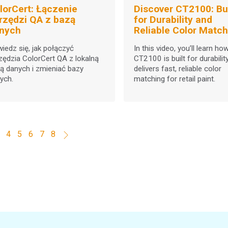
lorCert: Łączenie
Discover CT2100: Bui
rzędzi QA z bazą
for Durability and
nych
Reliable Color Match
in Retail Paint
iedz się, jak połączyć
In this video, you’ll learn ho
zędzia ColorCert QA z lokalną
CT2100 is built for durabilit
ą danych i zmieniać bazy
delivers fast, reliable color
ych.
matching for retail paint.
4
5
6
7
8