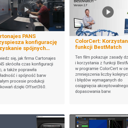
rtonajes PANS
ColorCert: Korzystanie z
zyspiesza konfigurację
funkcji BestMatch
uzyskanie spójnych
rw dzięki Offset360
Ten film pokazuje zasady dz
iedz się, jak firma Cartonajes
i korzystania z funkcji Bes
S skróciła czas konfiguracji
w programie ColorCert w ce
c, a także poprawiła
zmniejszenia liczby kolejny
ładność i spójność barw
i błędów wymaganych do
ałym procesie produkcji
osiągnięcia akceptowalneg
kowań dzięki Offset360.
dopasowania barw.