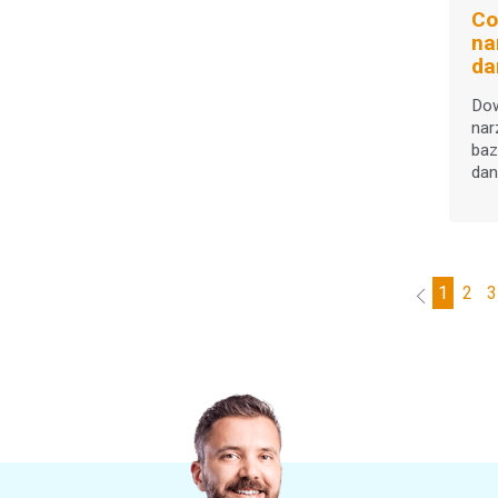
MeasureColor Reports
(3)
Co
na
ColorCert QA
(12)
da
My X-Rite
(1)
Dow
nar
Pokaż Więcej
baz
dan
1
2
3