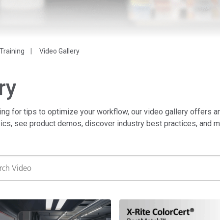
Branża papiernicza
Materiały budowlane
Dobra trwałe
Training
Video Gallery
ry
ing for tips to optimize your workflow, our video gallery offers a
pics, see product demos, discover industry best practices, and m