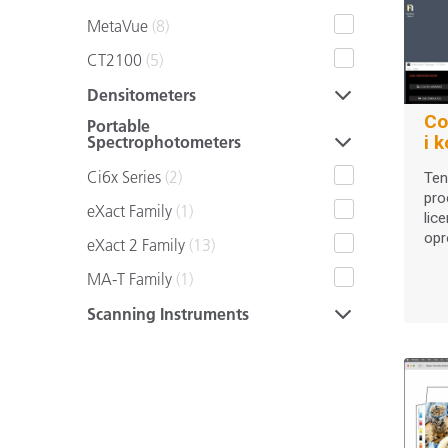
MetaVue
(8)
CT2100
(5)
Densitometers
Co
Portable
i 
Spectrophotometers
Ci6x Series
(2)
Ten
pro
eXact Family
(1)
lic
opr
eXact 2 Family
(13)
MA-T Family
(1)
Scanning Instruments
IntelliTrax2
(1)
Inline Spectrophotometers
ERX145
(1)