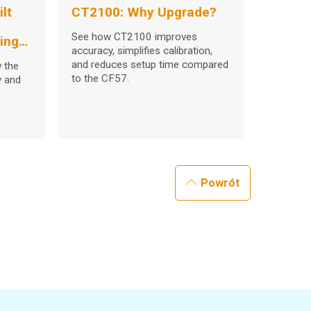
lt
CT2100: Why Upgrade?
See how CT2100 improves
ing
accuracy, simplifies calibration,
and reduces setup time compared
w the
to the CF57.
y and
Powrót