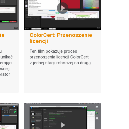
ie
ColorCert: Przenoszenie
licencji
tu
Ten film pokazuje proces
 unikać
przenoszenia licencji ColorCert
erając
z jednej stacji roboczej na drugą.
śniej
erator