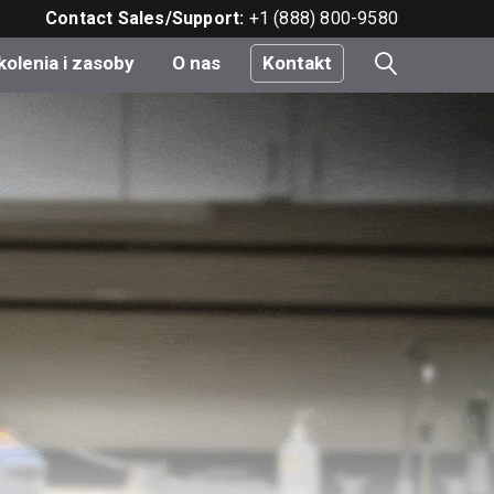
Contact Sales/Support:
+1 (888) 800-9580
kolenia i zasoby
O nas
Kontakt
i
e
do
nt