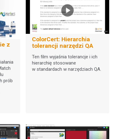
ColorCert: Hierarchia
tolerancji narzędzi QA
Ten film wyjaśnia tolerancje i ich
iałania
hierarchię stosowane
tMatch
w standardach w narzędziach QA.
lu
ch prób
o