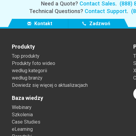
Need a Quote?
Contact Sales
.
(888) 
Technical Questions?
Contact Support
.
(
Kontakt
Zadzwoń
Produkty
P
Top produkty
T
Produkty foto wideo
S
według kategorii
X
według branży
C
Dowiedz się więcej o aktualizacjach
Baza wiedzy
Webinary
Szkolenia
Case Studies
eLearning