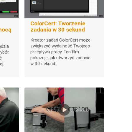
ColorCert: Tworzenie
mocą
zadania w 30 sekund
Kreator zadań ColorCert może
zwiększyć wydajność Twojego
ędzia
przepływu pracy. Ten film
ybór,
pokazuje, jak utworzyć zadanie
ć
w 30 sekund.
ej.