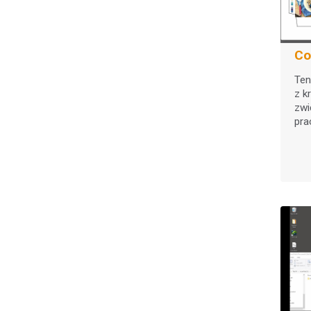
Calibration & Profiling
Digital Color Standards
PantoneLIVE Design
(2)
Co
PantoneLIVE Production
(4)
Ten
z k
Light Booths / Visual
zwi
Assessment
pra
Judge QC
(1)
SpectraLight QC
(1)
Judge LED
(5)
Harmony Room
(1)
Parts & Accessories
Software
Autura
(6)
MeasureColor Production
(4)