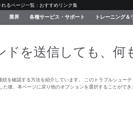
されるページ一覧：おすすめリンク集
業界
各種サービス・サポート
トレーニング＆
ゴリ別
・塗装
の流れ・サービス一覧
ーニング
生産終了製品：アップグ
ディスプレイメーカー＆
弊社へのお問い合わせ
X-Riteラーニングセンタ
ド製品を検索
ンターメーカー対象 OEM
マンドを送信しても、何
リューション
キャンペーン
機材貸出サービス（無料
製品リスト（旧製品も含
消費者向け製品パッケー
び接続を確認する方法を紹介しています。 このトラブルシューティ
ンド体験センター
その他のリソース
した後、本ページに戻り他のオプションを選択することができ
スタイル
食品の測色
ライフサイエンス
品メーカー
家庭電化製品