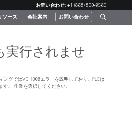
お問い合わせ:
+1 (888) 800-9580
リソース
会社案内
お問い合わせ
レー
プリ
ー
 ソ
も実行されませ
）
む）
ジ
ングではVC 100Bエラーを説明しており、PLCは
ます。 作業を選択してください。