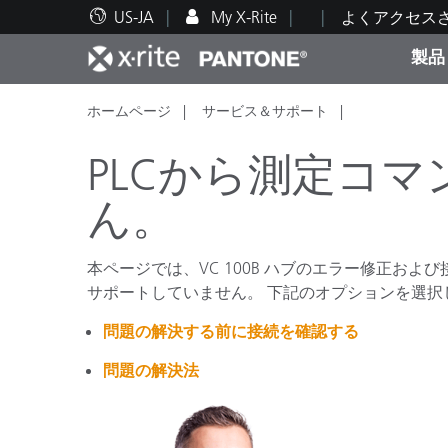
US-JA
My X-Rite
よくアクセス
製品
ホームページ
サービス＆サポート
人気製品ランキング
印刷＆パッケージ印刷
テクニカルサポート
教育関連資料
カテ
塗料
修理
トレ
PLCから測定コ
ん。
本ページでは、VC 100B ハブのエラー修正およ
ブラ
サポートしていません。 下記のオプションを選択
自動車
テキ
問題の解決する前に接続を確認する
問題の解決法
化粧