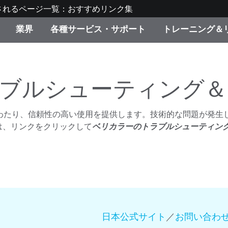
されるページ一覧：おすすめリンク集
業界
各種サービス・サポート
トレーニング＆
ゴリ別
・塗装
の流れ・サービス一覧
ーニング
生産終了製品：アップグ
ディスプレイメーカー＆
弊社へのお問い合わせ
X-Riteラーニングセンタ
ド製品を検索
ンターメーカー対象 OEM
ブルシューティング＆
リューション
キャンペーン
わたり、信頼性の高い使用を提供します。技術的な問題が発生
機材貸出サービス（無料
製品リスト（旧製品も含
は、リンクをクリックして
ベリカラーのトラブルシューティング
消費者向け製品パッケー
ンド体験センター
その他のリソース
スタイル
食品の測色
ライフサイエンス
品メーカー
日本公式サイト
／
お問い合わ
家庭電化製品