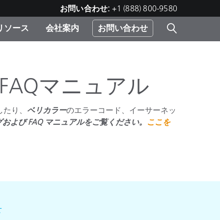
お問い合わせ:
+1 (888) 800-9580
リソース
会社案内
お問い合わせ
レー
プリ
ー
 ソ
FAQマニュアル
したり、
ベリカラー
のエラーコード、イーサーネッ
）
む）
および FAQ マニュアルをご覧ください。
ここを
ジ
せ