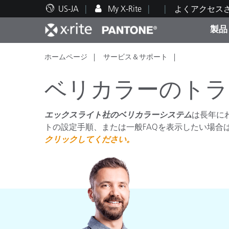
US-JA
My X-Rite
よくアクセス
製品
ホームページ
サービス＆サポート
人気製品ランキング
印刷＆パッケージ印刷
テクニカルサポート
教育関連資料
カテ
塗料
修理
トレ
ベリカラーのトラ
エックスライト社のベリカラーシステム
は長年に
トの設定手順、または一般FAQを表示したい場合
クリックしてください。
ブラ
自動車
テキ
化粧